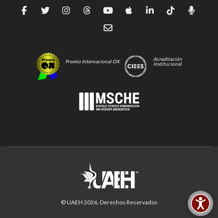
Acreditación
Premio Internacional OX
Institucional
© UAEH
2026
. Derechos Reservados