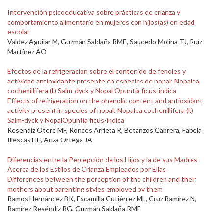
Intervención psicoeducativa sobre prácticas de crianza y
comportamiento alimentario en mujeres con hijos(as) en edad
escolar
Valdez Aguilar M, Guzmán Saldaña RME, Saucedo Molina TJ, Ruíz
Martínez AO
Efectos de la refrigeración sobre el contenido de fenoles y
actividad antioxidante presente en especies de nopal: Nopalea
cochenillifera (l.) Salm-dyck y Nopal Opuntia ficus-indica
Effects of refrigeration on the phenolic content and antioxidant
activity present in species of nopal: Nopalea cochenillifera (l.)
Salm-dyck y NopalOpuntia ficus-indica
Resendiz Otero MF, Ronces Arrieta R, Betanzos Cabrera, Fabela
Illescas HE, Ariza Ortega JA
Diferencias entre la Percepción de los Hijos y la de sus Madres
Acerca de los Estilos de Crianza Empleados por Ellas
Differences between the perception of the children and their
mothers about parenting styles employed by them
Ramos Hernández BK, Escamilla Gutiérrez ML, Cruz Ramírez N,
Ramírez Reséndiz RG, Guzmán Saldaña RME