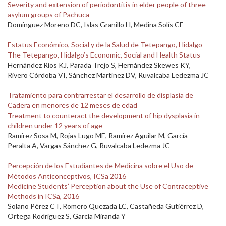
Severity and extension of periodontitis in elder people of three
asylum groups of Pachuca
Domínguez Moreno DC, Islas Granillo H, Medina Solís CE
Estatus Económico, Social y de la Salud de Tetepango, Hidalgo
The Tetepango, Hidalgo’s Economic, Social and Health Status
Hernández Ríos KJ, Parada Trejo S, Hernández Skewes KY,
Rivero Córdoba VI, Sánchez Martínez DV, Ruvalcaba Ledezma JC
Tratamiento para contrarrestar el desarrollo de displasia de
Cadera en menores de 12 meses de edad
Treatment to counteract the development of hip dysplasia in
children under 12 years of age
Ramírez Sosa M, Rojas Lugo ME, Ramírez Aguilar M, García
Peralta A, Vargas Sánchez G, Ruvalcaba Ledezma JC
Percepción de los Estudiantes de Medicina sobre el Uso de
Métodos Anticonceptivos, ICSa 2016
Medicine Students’ Perception about the Use of Contraceptive
Methods in ICSa, 2016
Solano Pérez CT, Romero Quezada LC, Castañeda Gutiérrez D,
Ortega Rodríguez S, García Miranda Y