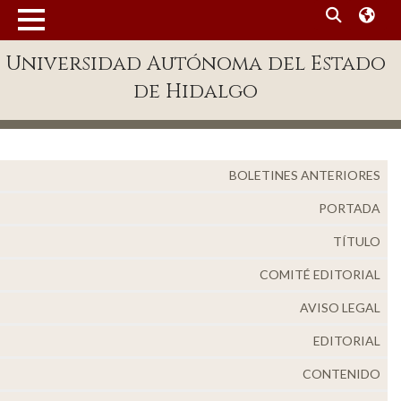
MENÚ
Enlaces
Universidad Autónoma del Estado
de Hidalgo
Dependencias A-Z
Directorio
Defensor Universitario
BOLETINES ANTERIORES
Patronato
PORTADA
Plataforma Garza
TÍTULO
Publicaciones en línea
COMITÉ EDITORIAL
Acreditación Internacional
AVISO LEGAL
Alumnado
EDITORIAL
Aspirantes
CONTENIDO
Personal