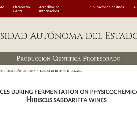
ato
Plataforma
Acreditación
Publicaciones en línea
A
Garza
Internacional
sidad Autónoma del Estad
Producción Científica Profesorado
coquímica de Alimentos
>
Influence of keeping the calyc...
yces during fermentation on physicochemic
Hibiscus sabdariffa wines