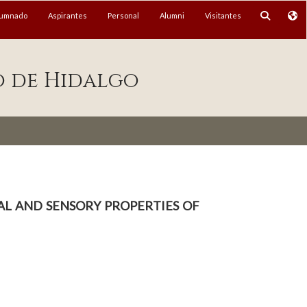
lumnado
Aspirantes
Personal
Alumni
Visitantes
o de Hidalgo
al and sensory properties of