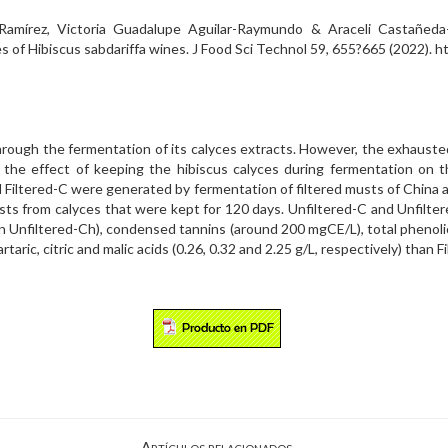
-Ramírez, Victoria Guadalupe Aguilar-Raymundo & Araceli Castañeda
s of Hibiscus sabdariffa wines. J Food Sci Technol 59, 655?665 (2022).
hrough the fermentation of its calyces extracts. However, the exhausted
 the effect of keeping the hibiscus calyces during fermentation on t
 Filtered-C were generated by fermentation of filtered musts of China an
ts from calyces that were kept for 120 days. Unfiltered-C and Unfilte
in Unfiltered-Ch), condensed tannins (around 200 mgCE/L), total phenol
taric, citric and malic acids (0.26, 0.32 and 2.25 g/L, respectively) than 
Artículos relacionados