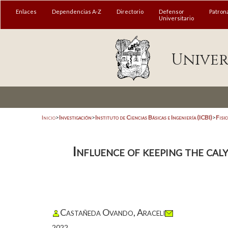
Enlaces
Dependencias A-Z
Directorio
Defensor
Patron
Universitario
Univer
Inicio
>
Investigación
>
Instituto de Ciencias Básicas e Ingeniería (ICBI)
>
Fisi
Influence of keeping the cal
Castañeda Ovando, Araceli
2022