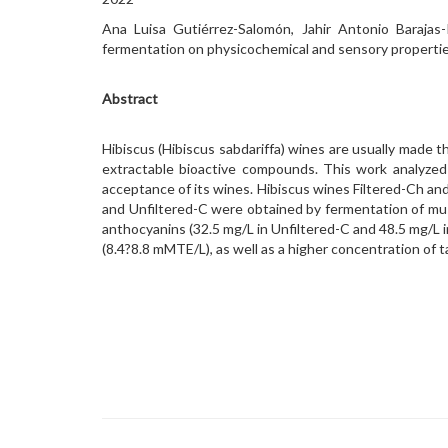
Ana Luisa Gutiérrez-Salomón, Jahir Antonio Barajas
fermentation on physicochemical and sensory propertie
Abstract
Hibiscus (Hibiscus sabdariffa) wines are usually made t
extractable bioactive compounds. This work analyzed
acceptance of its wines. Hibiscus wines Filtered-Ch and
and Unfiltered-C were obtained by fermentation of mus
anthocyanins (32.5 mg/L in Unfiltered-C and 48.5 mg/L 
(8.4?8.8 mMTE/L), as well as a higher concentration of tar