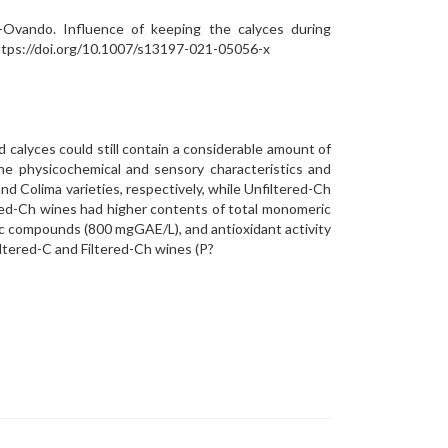
-Ovando. Influence of keeping the calyces during
 https://doi.org/10.1007/s13197-021-05056-x
 calyces could still contain a considerable amount of
he physicochemical and sensory characteristics and
d Colima varieties, respectively, while Unfiltered-Ch
red-Ch wines had higher contents of total monomeric
ic compounds (800 mgGAE/L), and antioxidant activity
Filtered-C and Filtered-Ch wines (P?