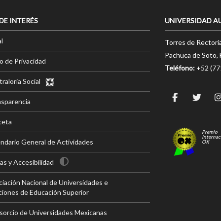
 DE INTERÉS
UNIVERSIDAD A
l
Torres de Rectorí
Pachuca de Soto, 
o de Privacidad
Teléfono:
+52 (7
raloría Social
nsparencia
ceta
Premio
Internac
ndario General de Actividades
OX
s y Accesibilidad
iación Nacional de Universidades e
ciones de Educación Superior
sorcio de Universidades Mexicanas