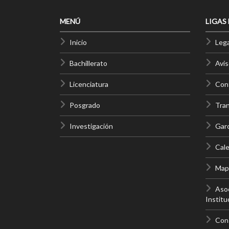
MENÚ
LIGAS
Inicio
Lega
Bachillerato
Avis
Licenciatura
Cont
Posgrado
Tra
Investigación
Gar
Cale
Mapa
Asoc
Institu
Con