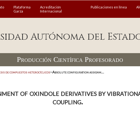
ato
Plataforma
Acreditación
Publicaciones en línea
A
Garza
Internacional
sidad Autónoma del Estad
Producción Científica Profesorado
esis de compuestos heterocíclicos
>
Absolute configuration assignm...
ment of oxindole derivatives by vibration
coupling.