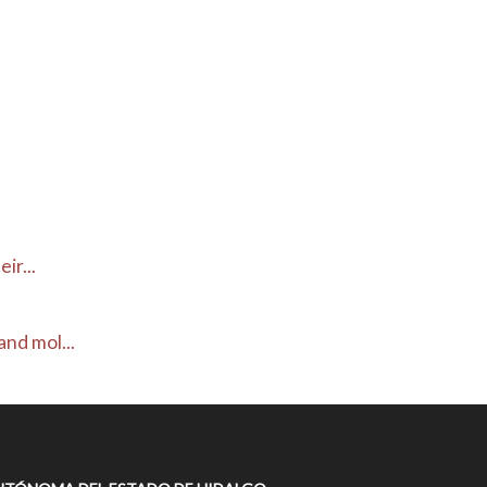
ir...
nd mol...