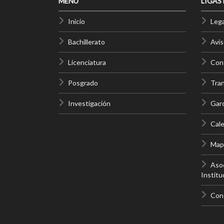
MENÚ
LIGAS
Inicio
Lega
Bachillerato
Avis
Licenciatura
Cont
Posgrado
Tra
Investigación
Gar
Cale
Mapa
Asoc
Institu
Con