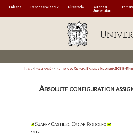
Enlaces
Dependencias A-Z
Directorio
Defensor
Patron
Universitario
Univer
Inicio
>
Investigación
>
Instituto de Ciencias Básicas e Ingeniería (ICBI)
>
Sínt
Absolute configuration assign
Suárez Castillo, Oscar Rodolfo
2016