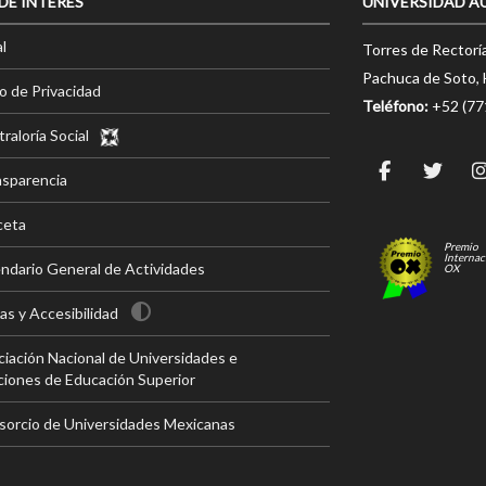
 DE INTERÉS
UNIVERSIDAD A
l
Torres de Rectorí
Pachuca de Soto, 
o de Privacidad
Teléfono:
+52 (7
raloría Social
nsparencia
ceta
Premio
Internac
ndario General de Actividades
OX
s y Accesibilidad
iación Nacional de Universidades e
ciones de Educación Superior
sorcio de Universidades Mexicanas