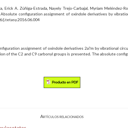
a, Erick A. Zúñiga-Estrada, Nayely Trejo-Carbajal, Myriam Meléndez-Ro
Absolute configuration assignment of oxindole derivatives by vibration
6/j.tetasy.2016.06.004
nfiguration assignment of oxindole derivatives 2a?m by vibrational cir
tion of the C2 and C9 carbonyl groups is presented. The absolute conf
Artículos relacionados
oxy)acetates