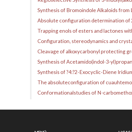
Synthesis of Bromoindole Alkaloids from 
Absolute configuration determination of 
Trapping enols of esters and lactones w
Configuration, stereodynamics and crysta
Cleavage of alkoxycarbonyl protecting 
Synthesis of Acetamido(indol-3-yl)propan
Synthesis of ?4:?2-Exocyclic-Diene Iridiu
The absoluteconfiguration of cuauhtem
Conformationalstudies of N-carbomethoxy