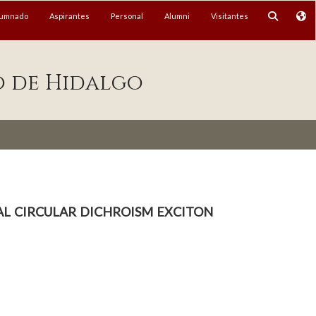
lumnado
Aspirantes
Personal
Alumni
Visitantes
o de Hidalgo
al circular dichroism exciton