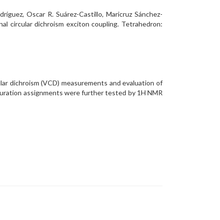
dríguez, Oscar R. Suárez-Castillo, Maricruz Sánchez-
al circular dichroism exciton coupling. Tetrahedron:
cular dichroism (VCD) measurements and evaluation of
iguration assignments were further tested by 1H NMR