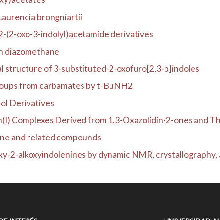
Laurencia brongniartii
2-(2-oxo-3-indolyl)acetamide derivatives
ith diazomethane
l structure of 3-substituted-2-oxofuro[2,3-b]indoles
groups from carbamates by t-BuNH2
ol Derivatives
m(I) Complexes Derived from 1,3-Oxazolidin-2-ones and The
one and related compounds
-2-alkoxyindolenines by dynamic NMR, crystallography, a