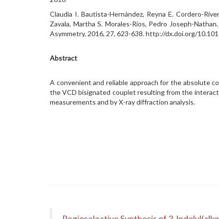
Claudia I. Bautista-Hernández, Reyna E. Cordero-River
Zavala, Martha S. Morales-Ríos, Pedro Joseph-Nathan. 
Asymmetry, 2016, 27, 623-638. http://dx.doi.org/10.101
Abstract
A convenient and reliable approach for the absolute co
the VCD bisignated couplet resulting from the interac
measurements and by X-ray diffraction analysis.
Regioselective Synthesis of 3-Indolyl(alk