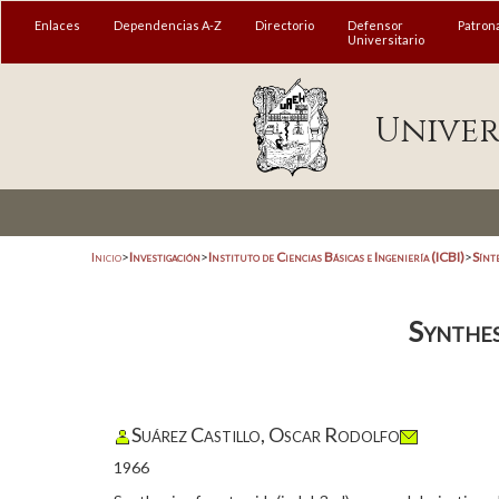
Enlaces
Dependencias A-Z
Directorio
Defensor
Patron
Universitario
Univer
Inicio
>
Investigación
>
Instituto de Ciencias Básicas e Ingeniería (ICBI)
>
Sínt
Synthes
Suárez Castillo, Oscar Rodolfo
1966