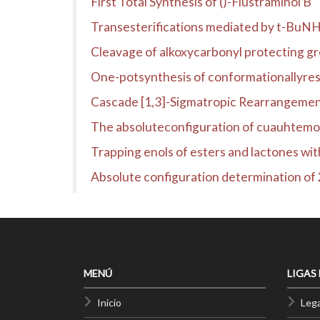
First Total Synthesis of ()-Flustraminol B
Transesterifications mediated by t-BuN
Cleavage of alkoxycarbonyl protecting 
One-potsynthesis of conformationallyres
Cascade [1,3]-Sigmatropic Rearrangement
The absoluteconfiguration of cuauhtem
Trapping enols of esters and lactones w
Absolute configuration determination of 
MENÚ
LIGAS
Inicio
Lega