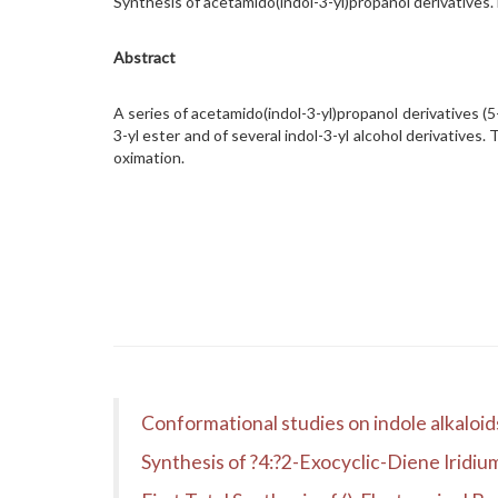
Synthesis of acetamido(indol-3-yl)propanol derivatives
Abstract
A series of acetamido(indol-3-yl)propanol derivatives (
3-yl ester and of several indol-3-yl alcohol derivative
oximation.
Conformational studies on indole alkaloi
Synthesis of ?4:?2-Exocyclic-Diene Iridiu