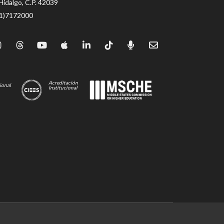
Hidalgo, C.P. 42039
71)7172000
Acreditación
ional
Institucional