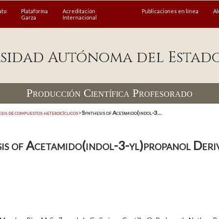
ato
Plataforma
Acreditación
Publicaciones en línea
A
Garza
Internacional
sidad Autónoma del Estad
Producción Científica Profesorado
esis de compuestos heterocíclicos
>
Synthesis of Acetamido(indol-3...
is of Acetamido(indol-3-yl)propanol Deriv