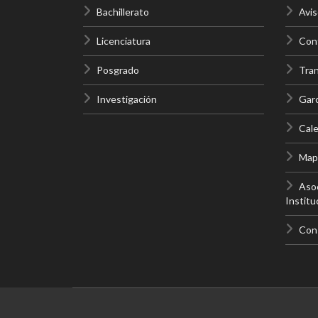
Bachillerato
Avis
Licenciatura
Cont
Posgrado
Tra
Investigación
Gar
Cale
Mapa
Asoc
Institu
Con