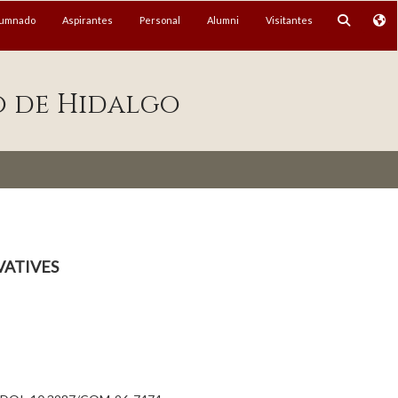
lumnado
Aspirantes
Personal
Alumni
Visitantes
o de Hidalgo
atives