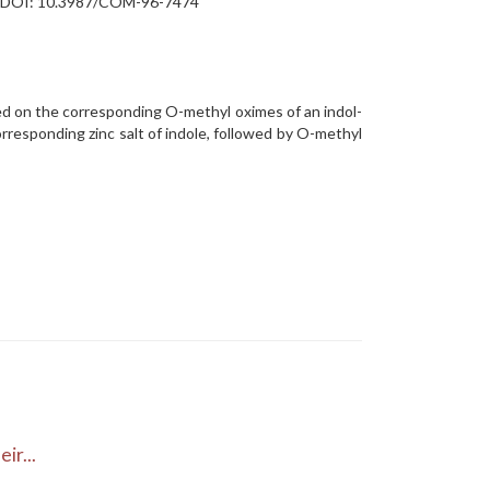
n P. DOI: 10.3987/COM-96-7474
med on the corresponding O-methyl oximes of an indol-
orresponding zinc salt of indole, followed by O-methyl
ir...