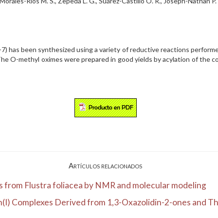
. Morales-Ríos M. S., Zepeda L. G., Suárez-Castillo O. R., Joseph-Natha
5-7) has been synthesized using a variety of reductive reactions perfor
s. The O-methyl oximes were prepared in good yields by acylation of the c
Artículos relacionados
ds from Flustra foliacea by NMR and molecular modeling
m(I) Complexes Derived from 1,3-Oxazolidin-2-ones and The