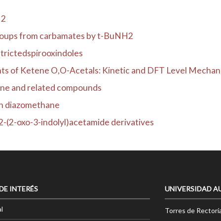
H2
groups from carbamates by t-BuNH2
trictedspirooxindoles
s of Ketene O,O-Acetals: Kinetic and DFT Level Mechanist
one and related compounds
ith diazomethane
2-(2-oxo-3-indolyl)acetamide derivatives
 DE INTERÉS
UNIVERSIDAD A
l
Torres de Rectorí