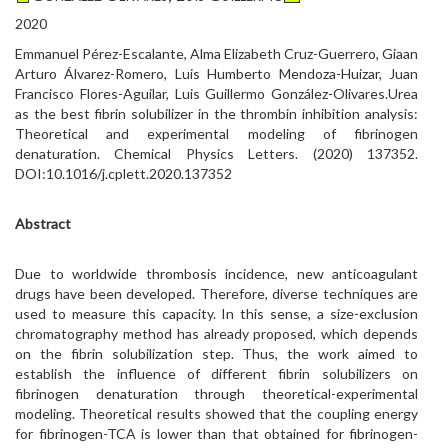
2020
Emmanuel Pérez-Escalante, Alma Elizabeth Cruz-Guerrero, Giaan
Arturo Álvarez-Romero, Luis Humberto Mendoza-Huizar, Juan
Francisco Flores-Aguilar, Luis Guillermo González-Olivares.Urea
as the best fibrin solubilizer in the thrombin inhibition analysis:
Theoretical and experimental modeling of fibrinogen
denaturation. Chemical Physics Letters. (2020) 137352.
DOI:10.1016/j.cplett.2020.137352
Abstract
Due to worldwide thrombosis incidence, new anticoagulant
drugs have been developed. Therefore, diverse techniques are
used to measure this capacity. In this sense, a size-exclusion
chromatography method has already proposed, which depends
on the fibrin solubilization step. Thus, the work aimed to
establish the influence of different fibrin solubilizers on
fibrinogen denaturation through theoretical-experimental
modeling. Theoretical results showed that the coupling energy
for fibrinogen-TCA is lower than that obtained for fibrinogen-