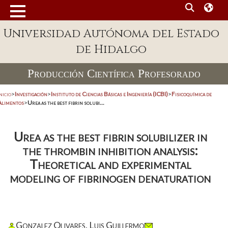
Universidad Autónoma del Estado
de Hidalgo
Producción Científica Profesorado
nicio
>
Investigación
>
Instituto de Ciencias Básicas e Ingeniería (ICBI)
>
Fisicoquímica de
Alimentos
>
Urea as the best fibrin solubi...
Urea as the best fibrin solubilizer in
the thrombin inhibition analysis:
Theoretical and experimental
modeling of fibrinogen denaturation
Gonzalez Olivares, Luis Guillermo