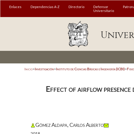
Enlaces
Dependencias A-Z
Directorio
Defensor
Patron
Universitario
Univer
Inicio
>
Investigación
>
Instituto de Ciencias Básicas e Ingeniería (ICBI)
>
Fisi
Effect of airflow presence
Gómez Aldapa, Carlos Alberto
2018