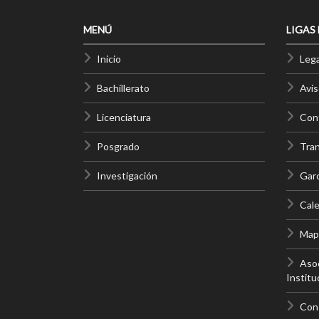
MENÚ
LIGAS
Inicio
Lega
Bachillerato
Avis
Licenciatura
Cont
Posgrado
Tra
Investigación
Gar
Cale
Mapa
Asoc
Institu
Con