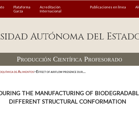
ato
Plataforma
Acreditación
Publicaciones en línea
A
Garza
Internacional
sidad Autónoma del Estad
Producción Científica Profesorado
coquímica de Alimentos
>
Effect of airflow presence dur...
 during the manufacturing of biodegradabl
different structural conformation