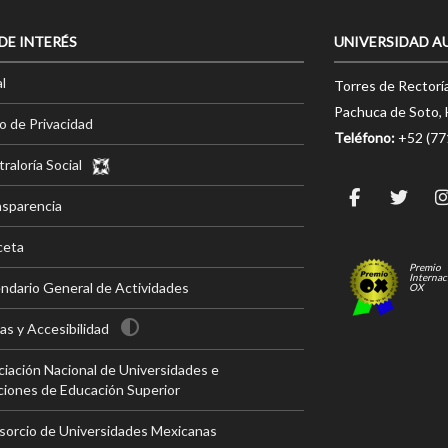
 DE INTERÉS
UNIVERSIDAD A
l
Torres de Rectorí
Pachuca de Soto, 
o de Privacidad
Teléfono:
+52 (7
raloría Social
nsparencia
ceta
Premio
Internac
ndario General de Actividades
OX
s y Accesibilidad
iación Nacional de Universidades e
ciones de Educación Superior
sorcio de Universidades Mexicanas