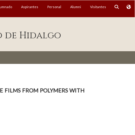
lumnado
Aspirantes
Personal
Alumni
Visitantes
o de Hidalgo
e films from polymers with