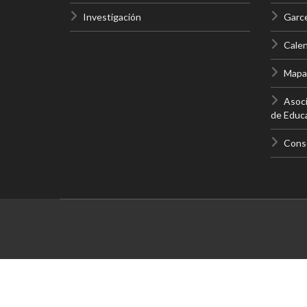
Investigación
Garc
Calen
Mapas
Asoci
de Educa
Conso