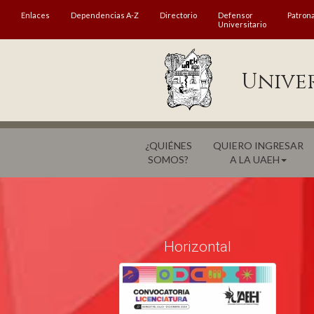
MENÚ
Enlaces
Dependencias A-Z
Directorio
Defensor
Patron
Universitario
Enlaces
Dependencias A-Z
Unive
Directorio
Defensor Universitario
¿QUIÉNES
QUIERO INGRESAR
Patronato
SOMOS?
A LA UAEH
Plataforma Garza
Publicaciones en línea
Acreditación Internacional
Horizontal
Alumnado
Aspirantes