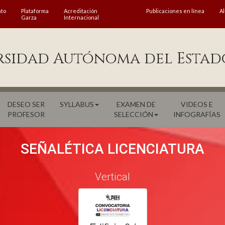
ato
Plataforma
Acreditación
Publicaciones en línea
A
Garza
Internacional
rsidad Autónoma del Estad
DESEO SER
SYLLABUS
EXAMEN DE
VIDEOS E
PROFESOR
SELECCIÓN
INFOGRAFÍAS
SEÑALÉTICA LICENCIATURA
Vertical