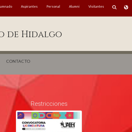
lumnado
Aspirantes
Personal
Alumni
Visitantes
o de Hidalgo
CONTACTO
Restricciones