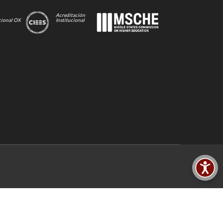
Acreditación
cional OX
Institucional