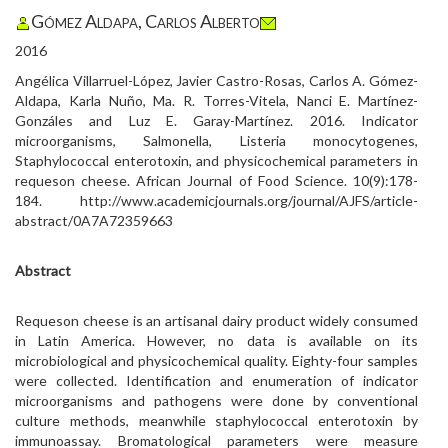
Gómez Aldapa, Carlos Alberto
2016
Angélica Villarruel-López, Javier Castro-Rosas, Carlos A. Gómez-
Aldapa, Karla Nuño, Ma. R. Torres-Vitela, Nanci E. Martínez-
Gonzáles and Luz E. Garay-Martínez. 2016. Indicator
microorganisms, Salmonella, Listeria monocytogenes,
Staphylococcal enterotoxin, and physicochemical parameters in
requeson cheese. African Journal of Food Science. 10(9):178-
184. http://www.academicjournals.org/journal/AJFS/article-
abstract/0A7A72359663
Abstract
Requeson cheese is an artisanal dairy product widely consumed
in Latin America. However, no data is available on its
microbiological and physicochemical quality. Eighty-four samples
were collected. Identification and enumeration of indicator
microorganisms and pathogens were done by conventional
culture methods, meanwhile staphylococcal enterotoxin by
immunoassay. Bromatological parameters were measure