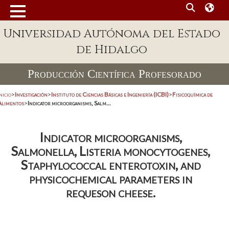
Universidad Autónoma del Estado
de Hidalgo
Producción Científica Profesorado
nicio
>
Investigación
>
Instituto de Ciencias Básicas e Ingeniería (ICBI)
>
Fisicoquímica de
Alimentos
>
Indicator microorganisms, Salm...
Indicator microorganisms,
Salmonella, Listeria monocytogenes,
Staphylococcal enterotoxin, and
physicochemical parameters in
requeson cheese.