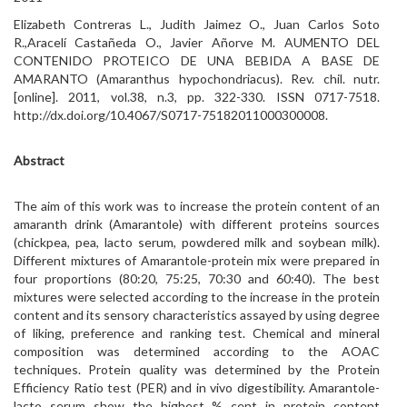
Elizabeth Contreras L., Judith Jaimez O., Juan Carlos Soto
R.,Aracelí Castañeda O., Javier Añorve M. AUMENTO DEL
CONTENIDO PROTEICO DE UNA BEBIDA A BASE DE
AMARANTO (Amaranthus hypochondriacus). Rev. chil. nutr.
[online]. 2011, vol.38, n.3, pp. 322-330. ISSN 0717-7518.
http://dx.doi.org/10.4067/S0717-75182011000300008.
Abstract
The aim of this work was to increase the protein content of an
amaranth drink (Amarantole) with different proteins sources
(chickpea, pea, lacto serum, powdered milk and soybean milk).
Different mixtures of Amarantole-protein mix were prepared in
four proportions (80:20, 75:25, 70:30 and 60:40). The best
mixtures were selected according to the increase in the protein
content and its sensory characteristics assayed by using degree
of liking, preference and ranking test. Chemical and mineral
composition was determined according to the AOAC
techniques. Protein quality was determined by the Protein
Efficiency Ratio test (PER) and in vivo digestibility. Amarantole-
lacto serum show the highest % cent in protein content