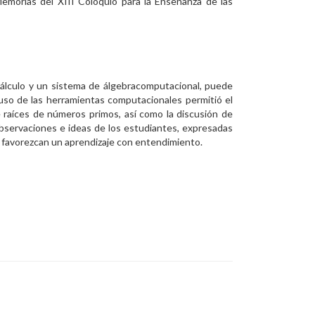
emorias del XIII Coloquio para la Enseñanza de las
 cálculo y un sistema de álgebracomputacional, puede
 uso de las herramientas computacionales permitió el
 raíces de números primos, así como la discusión de
bservaciones e ideas de los estudiantes, expresadas
ue favorezcan un aprendizaje con entendimiento.