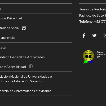
l
Torres de Rectorí
Pachuca de Soto, 
o de Privacidad
Teléfono:
+52 (7
raloría Social
nsparencia
ceta
Premio
Internac
ndario General de Actividades
OX
s y Accesibilidad
iación Nacional de Universidades e
ciones de Educación Superior
sorcio de Universidades Mexicanas