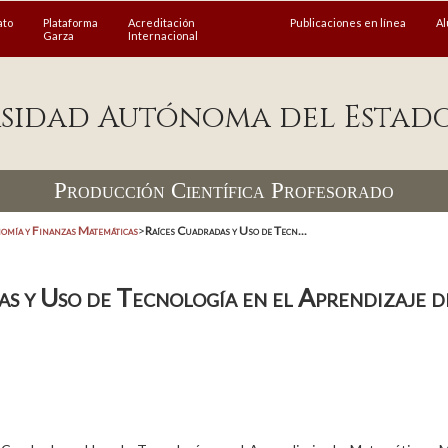
ato
Plataforma
Acreditación
Publicaciones en línea
A
Garza
Internacional
sidad Autónoma del Estad
Producción Científica Profesorado
omía y Finanzas Matemáticas
>
Raíces Cuadradas y Uso de Tecn...
as y Uso de Tecnología en el Aprendizaje 