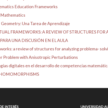
hematics Education Frameworks
ed Mathematics
i Geometry: Una Tarea de Aprendizaje
AL FRAMEWORKS: A REVIEW OF STRUCTURES FOR AN
PARA UNA DISCUSIÓN EN EL AULA
rks: a review of structures for analyzing problema- solvi
ler Problem with Anisotropic Perturbations
gías digitales en el desarrollo de competencias matemátic
D HOMOMORPHISMS
 DE INTERÉS
UNIVERSIDAD A