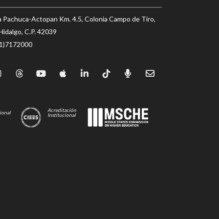
a Pachuca-Actopan Km. 4.5, Colonia Campo de Tiro,
Hidalgo, C.P. 42039
71)7172000
Acreditación
ional
Institucional