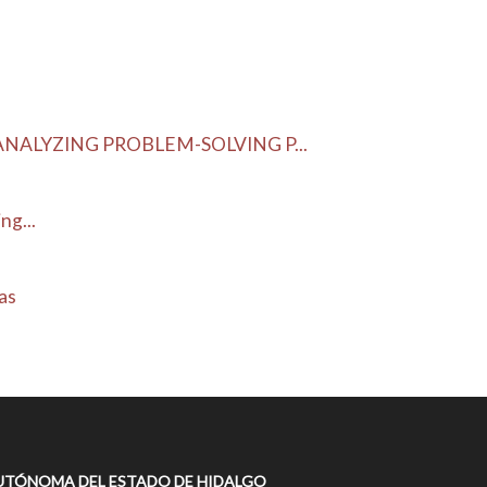
ALYZING PROBLEM-SOLVING P...
ng...
as
UTÓNOMA DEL ESTADO DE HIDALGO