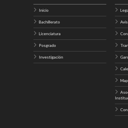
Inicio
Lega
Bachillerato
Avis
Licenciatura
Cont
Posgrado
Tra
Investigación
Gar
Cale
Mapa
Asoc
Institu
Con