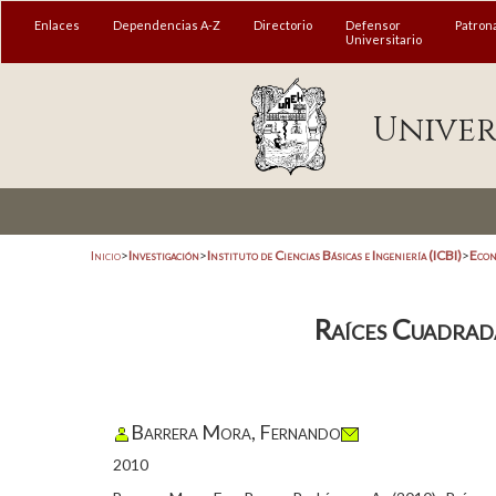
Enlaces
Dependencias A-Z
Directorio
Defensor
Patron
Universitario
Univer
Inicio
>
Investigación
>
Instituto de Ciencias Básicas e Ingeniería (ICBI)
>
Econ
Raíces Cuadrad
Barrera Mora, Fernando
2010