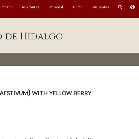
lumnado
Aspirantes
Personal
Alumni
Visitantes
o de Hidalgo
aestivum) with yellow berry