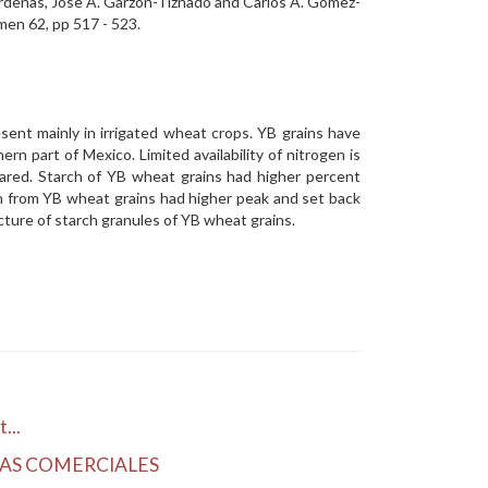
ardenas, Jose A. Garzon-Tiznado and Carlos A. Gómez-
men 62, pp 517 - 523.
esent mainly in irrigated wheat crops. YB grains have
n part of Mexico. Limited availability of nitrogen is
ared. Starch of YB wheat grains had higher percent
rch from YB wheat grains had higher peak and set back
ucture of starch granules of YB wheat grains.
...
DAS COMERCIALES