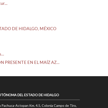
r...
STADO DE HIDALGO, MÉXICO
...
 PRESENTE EN EL MAÍZ AZ...
UTÓNOMA DEL ESTADO DE HIDALGO
a Pachuca-Actopan Km. 4.5, Colonia Campo de Tiro,