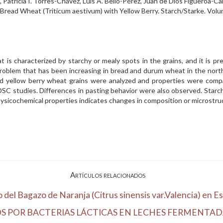
tricia I. Torres-Chávez, Luis A. Bello-Pérez, Juan de Dios Figueroa-C
 Bread Wheat (Triticum aestivum) with Yellow Berry. Starch/Starke. Volu
t is characterized by starchy or mealy spots in the grains, and it is pr
problem that has been increasing in bread and durum wheat in the norther
nd yellow berry wheat grains were analyzed and properties were comp
d DSC studies. Differences in pasting behavior were also observed. Sta
 physicochemical properties indicates changes in composition or microstr
Artículos relacionados
del Bagazo de Naranja (Citrus sinensis var.Valencia) en Est
OS POR BACTERIAS LÁCTICAS EN LECHES FERMENTA