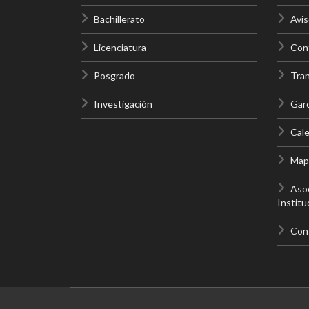
Bachillerato
Avis
Licenciatura
Cont
Posgrado
Tra
Investigación
Gar
Cale
Mapa
Asoc
Institu
Con