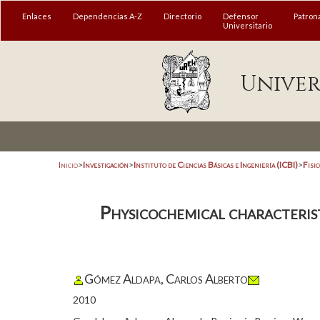
Enlaces
Dependencias A-Z
Directorio
Defensor
Patron
Universitario
Univer
Inicio
>
Investigación
>
Instituto de Ciencias Básicas e Ingeniería (ICBI)
>
Fisi
Physicochemical characterist
Gómez Aldapa, Carlos Alberto
2010