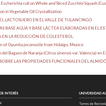
Escherichia coli on Whole and Sliced Zucchini Squash (Cucu
n in Vegetable Oil Crystallization
EL LACTOSUERO EN EL VALLE DE TULANCINGO
S BASE AGUA Y BASE LÁCTEA ELABORADAS EN EL E
A EN LA REDUCCIÓN DE COLESTEROL.
n of Opuntia joconostle from Hidalgo, Mexico
el Bagazo de Naranja (Citrus sinensis var. Valencia) en Es
SOBRE LAS PROPIEDADES FUNCIONALES DEL ALMIDÓN
 DE INTERÉS
UNIVERSIDAD A
l
Torres de Rectorí