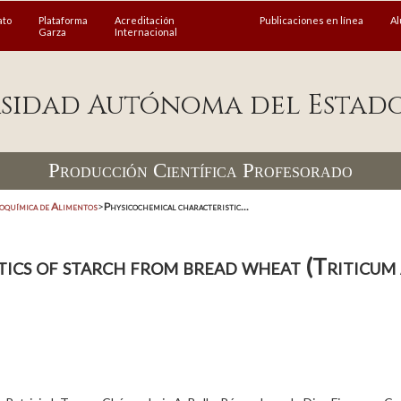
ato
Plataforma
Acreditación
Publicaciones en línea
A
Garza
Internacional
sidad Autónoma del Estad
Producción Científica Profesorado
coquímica de Alimentos
>
Physicochemical characteristic...
ics of starch from bread wheat (Triticum 