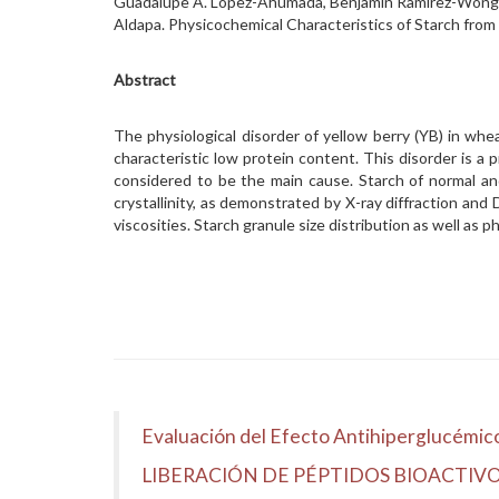
Guadalupe A. Lopez-Ahumada, Benjamín Ramírez-Wong, Pa
Aldapa. Physicochemical Characteristics of Starch from
Abstract
The physiological disorder of yellow berry (YB) in whea
characteristic low protein content. This disorder is a 
considered to be the main cause. Starch of normal a
crystallinity, as demonstrated by X-ray diffraction an
viscosities. Starch granule size distribution as well as
Evaluación del Efecto Antihiperglucémico 
LIBERACIÓN DE PÉPTIDOS BIOACTIV