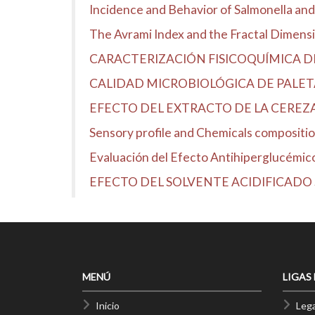
Incidence and Behavior of Salmonella and 
The Avrami Index and the Fractal Dimensio
CARACTERIZACIÓN FISICOQUÍMICA D
CALIDAD MICROBIOLÓGICA DE PALETA
EFECTO DEL EXTRACTO DE LA CEREZ
Sensory profile and Chemicals compositio
Evaluación del Efecto Antihiperglucémico d
EFECTO DEL SOLVENTE ACIDIFICADO 
MENÚ
LIGAS
Inicio
Lega