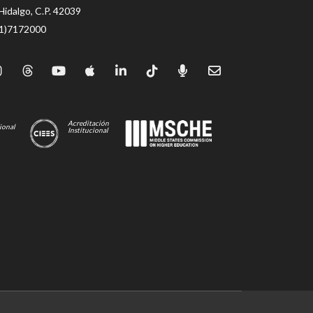
Hidalgo, C.P. 42039
71)7172000
Acreditación
ional
Institucional