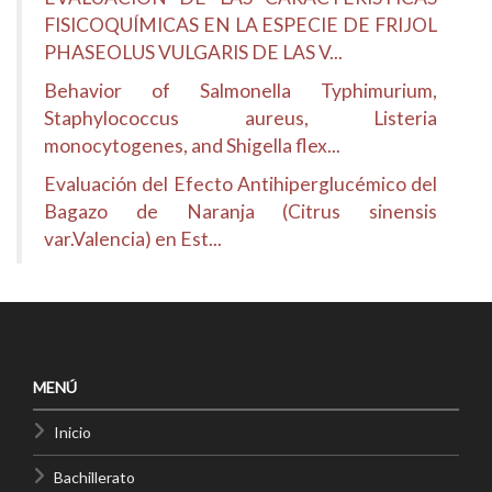
FISICOQUÍMICAS EN LA ESPECIE DE FRIJOL
PHASEOLUS VULGARIS DE LAS V...
Behavior of Salmonella Typhimurium,
Staphylococcus aureus, Listeria
monocytogenes, and Shigella flex...
Evaluación del Efecto Antihiperglucémico del
Bagazo de Naranja (Citrus sinensis
var.Valencia) en Est...
MENÚ
Inicio
Bachillerato