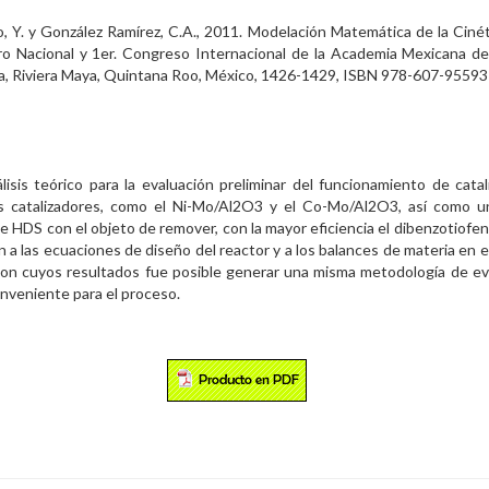
, Y. y González Ramírez, C.A., 2011. Modelación Matemática de la Cinét
o Nacional y 1er. Congreso Internacional de la Academia Mexicana de
ica, Riviera Maya, Quintana Roo, México, 1426-1429, ISBN 978-607-95593
sis teórico para la evaluación preliminar del funcionamiento de catal
es catalizadores, como el Ni-Mo/Al2O3 y el Co-Mo/Al2O3, así como 
e HDS con el objeto de remover, con la mayor eficiencia el dibenzotiofe
on a las ecuaciones de diseño del reactor y a los balances de materia en 
con cuyos resultados fue posible generar una misma metodología de eva
onveniente para el proceso.