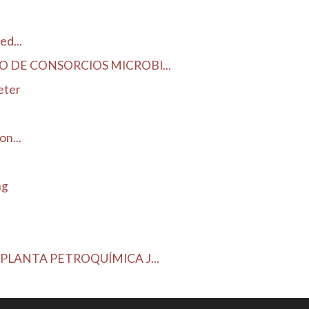
ed...
O DE CONSORCIOS MICROBI...
eter
n...
ng
PLANTA PETROQUÍMICA J...