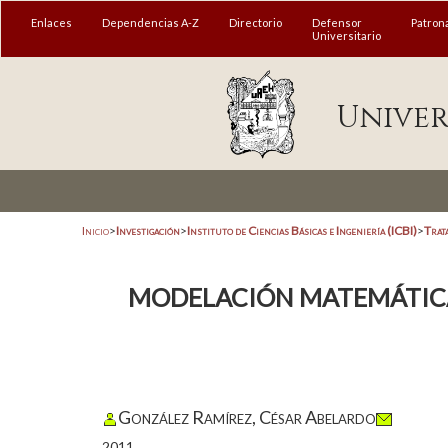
Enlaces
Dependencias A-Z
Directorio
Defensor
Patron
Universitario
Univer
Inicio
>
Investigación
>
Instituto de Ciencias Básicas e Ingeniería (ICBI)
>
Trat
MODELACIÓN MATEMÁTICA 
González Ramírez, César Abelardo
2011