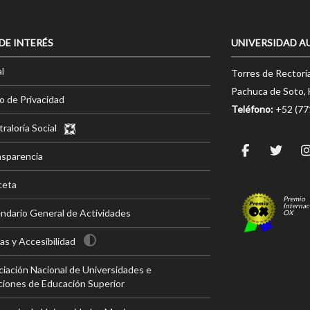
 DE INTERÉS
UNIVERSIDAD A
l
Torres de Rectorí
Pachuca de Soto, 
o de Privacidad
Teléfono:
+52 (7
raloría Social
nsparencia
ceta
Premio
Internac
ndario General de Actividades
OX
s y Accesibilidad
iación Nacional de Universidades e
ciones de Educación Superior