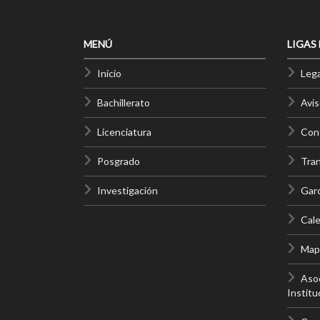
MENÚ
LIGAS
Inicio
Lega
Bachillerato
Avis
Licenciatura
Cont
Posgrado
Tra
Investigación
Gar
Cale
Mapa
Asoc
Institu