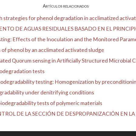
Artículos relacionados
strategies for phenol degradation in acclimatized activat
NTO DE AGUAS RESIDUALES BASADO EN EL PRINCIPI
ting: Effects of the Inoculation and the Monitored Param
of phenol by an acclimated activated sludge
ted Quorum sensing in Artificially Structured Microbial Co
iodegradation tests
biodegradability testing: Homogenization by preconditioni
radability under denitrifying conditions
 biodegradability tests of polymeric materials
NTROL DE LA SECCIÓN DE DESPROPANIZACIÓN EN LA 