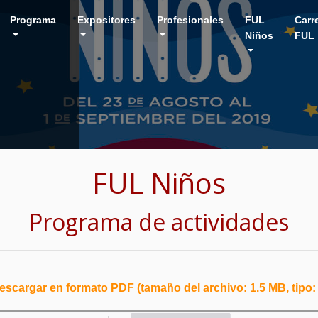
Programa
Expositores
Profesionales
FUL
Carr
Niños
FUL
FUL Niños
Programa de actividades
scargar en formato PDF (tamaño del archivo: 1.5 MB, tipo: 