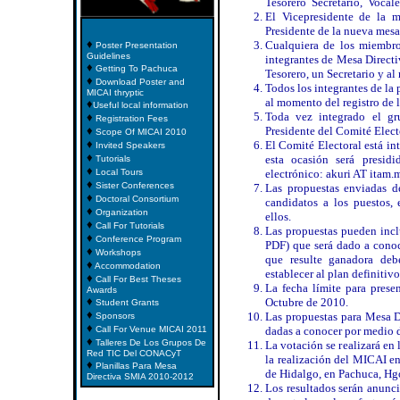
Tesorero Secretario, Vocale
El Vicepresidente de la 
Presidente de la nueva mesa
♦
Cualquiera de los miembro
Poster Presentation
Guidelines
integrantes de Mesa Direct
♦
Getting To Pachuca
Tesorero, un Secretario y al
♦
Download Poster and
Todos los integrantes de la
MICAI thryptic
al momento del registro de 
♦
Useful local information
Toda vez integrado el gru
♦
Registration Fees
♦
Presidente del Comité Elect
Scope Of MICAI 2010
♦
El Comité Electoral está in
Invited Speakers
♦
esta ocasión será presid
Tutorials
♦
Local Tours
electrónico: akuri AT itam
♦
Sister Conferences
Las propuestas enviadas d
♦
Doctoral Consortium
candidatos a los puestos, 
♦
Organization
ellos.
♦
Call For Tutorials
Las propuestas pueden incl
♦
Conference Program
PDF) que será dado a conoce
♦
Workshops
que resulte ganadora deb
♦
Accommodation
establecer al plan definitiv
♦
Call For Best Theses
La fecha límite para prese
Awards
♦
Octubre de 2010.
Student Grants
♦
Las propuestas para Mesa D
Sponsors
♦
Call For Venue MICAI 2011
dadas a conocer por medio 
♦
Talleres De Los Grupos De
La votación se realizará en
Red TIC Del CONACyT
la realización del MICAI e
♦
Planillas Para Mesa
de Hidalgo, en Pachuca, Hg
Directiva SMIA 2010-2012
Los resultados serán anunc