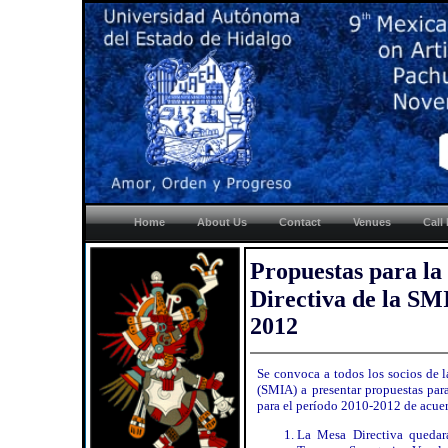
Home
About Us
Contact
Venues
Call
Propuestas para la
Directiva de la SM
2012
Se convoca a todos los socios de l
(SMIA) a presentar propuestas par
para el perí­odo 2010-2012 de acuer
La Mesa Directiva quedará