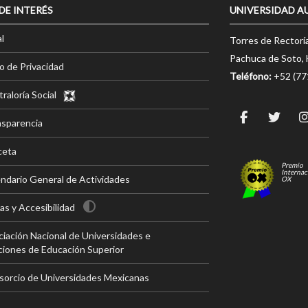
 DE INTERÉS
UNIVERSIDAD A
l
Torres de Rectorí
Pachuca de Soto, 
o de Privacidad
Teléfono:
+52 (7
raloría Social
nsparencia
ceta
Premio
Internac
ndario General de Actividades
OX
s y Accesibilidad
iación Nacional de Universidades e
ciones de Educación Superior
sorcio de Universidades Mexicanas