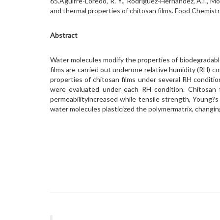
65.Aguirre-Loredo, R. Y., Rodríguez-Hernández, A.I., Mo
and thermal properties of chitosan films. Food Chemist
Abstract
Water molecules modify the properties of biodegradable 
films are carried out underone relative humidity (RH) c
properties of chitosan films under several RH conditio
were evaluated under each RH condition. Chitosan 
permeabilityincreased while tensile strength, Young?
water molecules plasticized the polymermatrix, changin