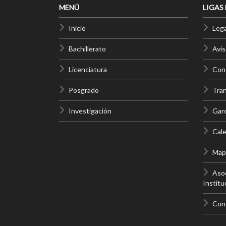
MENÚ
LIGAS
Inicio
Lega
Bachillerato
Avis
Licenciatura
Cont
Posgrado
Tra
Investigación
Gar
Cale
Mapa
Asoc
Institu
Con