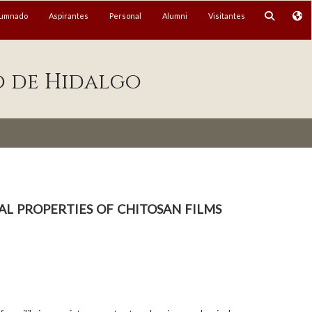
lumnado
Aspirantes
Personal
Alumni
Visitantes
o de Hidalgo
l properties of chitosan films