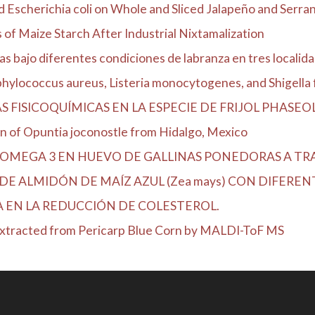
Escherichia coli on Whole and Sliced Jalapeño and Serrano
of Maize Starch After Industrial Nixtamalization
 bajo diferentes condiciones de labranza en tres localidad
hylococcus aureus, Listeria monocytogenes, and Shigella fl
FISICOQUÍMICAS EN LA ESPECIE DE FRIJOL PHASEOLUS
n of Opuntia joconostle from Hidalgo, Mexico
OMEGA 3 EN HUEVO DE GALLINAS PONEDORAS A TRAV
E ALMIDÓN DE MAÍZ AZUL (Zea mays) CON DIFERENTE
A EN LA REDUCCIÓN DE COLESTEROL.
Extracted from Pericarp Blue Corn by MALDI-ToF MS