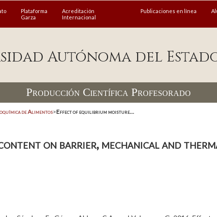
ato
Plataforma
Acreditación
Publicaciones en línea
A
Garza
Internacional
sidad Autónoma del Estad
Producción Científica Profesorado
coquímica de Alimentos
>
Effect of equilibrium moisture...
 content on barrier, mechanical and therma