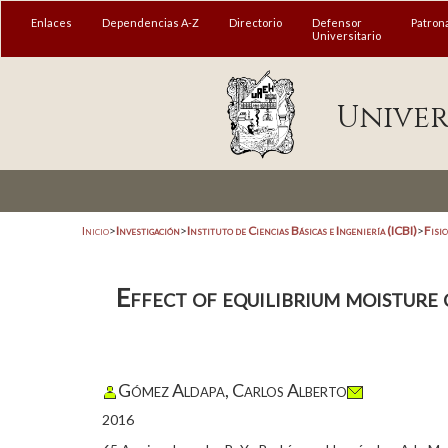
Enlaces
Dependencias A-Z
Directorio
Defensor
Patron
Universitario
Univer
Inicio
>
Investigación
>
Instituto de Ciencias Básicas e Ingeniería (ICBI)
>
Fisi
Effect of equilibrium moisture
Gómez Aldapa, Carlos Alberto
2016