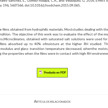
rales-Sánchez, E., Gómez-Aldapa, C.A., and Velazquez, G. 2016. Effect o
ry. 196, 560?566. doi:10.1016/j.foodchem.2015.09.065.
films obtained from hydrophilic materials. Moststudies dealing with ther
ondition. The objective of this work was to evaluate the effect of the m
ns.Microclimates, obtained with saturated salt solutions were used for
films absorbed up to 40% ofmoisture at the higher RH studied. T
s modulus and glass transition temperature decreased, whenthe moist
g the properties when the films were in contact with high RH environme
Artículos relacionados