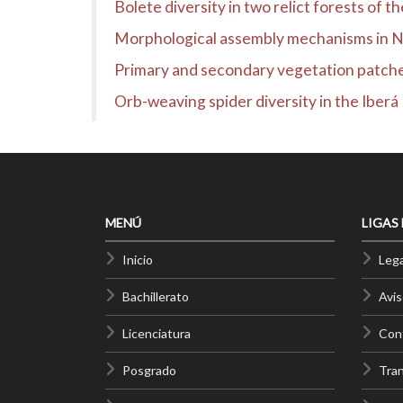
Bolete diversity in two relict forests of 
Morphological assembly mechanisms in Ne
Primary and secondary vegetation patches a
Orb-weaving spider diversity in the Iber
MENÚ
LIGAS
Inicio
Lega
Bachillerato
Avis
Licenciatura
Cont
Posgrado
Tra