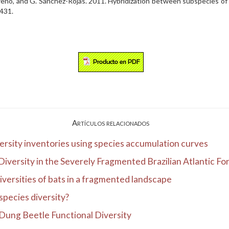
 Moreno, and G. Sánchez-Rojas. 2011. Hybridization between subspecies 
-431.
Artículos relacionados
ersity inventories using species accumulation curves
versity in the Severely Fragmented Brazilian Atlantic Fore
 diversities of bats in a fragmented landscape
species diversity?
Dung Beetle Functional Diversity