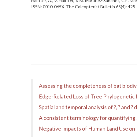
Halffter, G., V. Halffter, K.M. Martínez-Sánchez, C.E.
ISSN: 0010-065X. The Coleopterist Bulletin 65(4): 425
Assessing the completeness of bat biodiv
Edge-Related Loss of Tree Phylogenetic Di
Spatial and temporal analysis of ?, ? and ?
A consistent terminology for quantifying 
Negative Impacts of Human Land Use on 