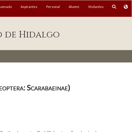
lumnado
Aspirantes
Personal
Alumni
Visitantes
o de Hidalgo
eoptera: Scarabaeinae)