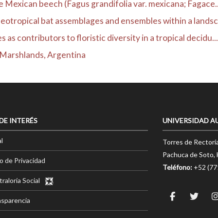
the Mexican beech (Fagus grandifolia var. mexicana; Fagace..
otropical bat assemblages and ensembles within a lands
s contributors to floristic diversity in a tropical decidu...
á Marshlands, Argentina
 DE INTERÉS
UNIVERSIDAD A
l
Torres de Rectorí
Pachuca de Soto, 
o de Privacidad
Teléfono:
+52 (7
raloría Social
nsparencia