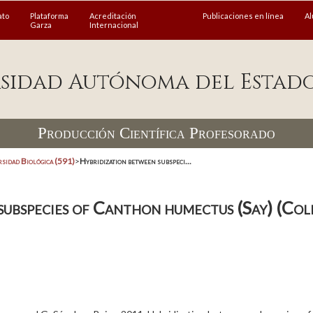
ato
Plataforma
Acreditación
Publicaciones en línea
A
Garza
Internacional
sidad Autónoma del Estad
Producción Científica Profesorado
rsidad Biológica (591)
>
Hybridization between subspeci...
subspecies of Canthon humectus (Say) (Col