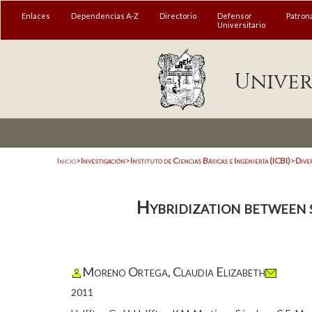
Enlaces
Dependencias A-Z
Directorio
Defensor
Patron
Universitario
Univer
Inicio
>
Investigación
>
Instituto de Ciencias Básicas e Ingeniería (ICBI)
>
Dive
Hybridization between 
Moreno Ortega, Claudia Elizabeth
2011