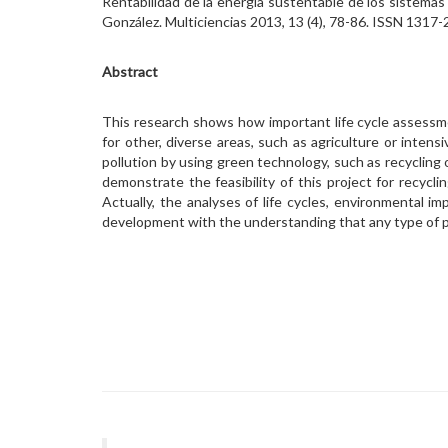
Rentabilidad de la energía sustentable de los sistema
González. Multiciencias 2013, 13 (4), 78-86. ISSN 1317-2
Abstract
This research shows how important life cycle assessme
for other, diverse areas, such as agriculture or inten
pollution by using green technology, such as recycling 
demonstrate the feasibility of this project for recyc
Actually, the analyses of life cycles, environmental 
development with the understanding that any type of p