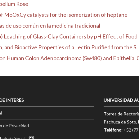
 bellum Rose
y of MoOxCy catalysts for the isomerization of heptane
as de uso común en la medicina tradicional
) Leaching of Glass-Clay Containers by pH Effect of Food
, and Bioactive Properties of a Lectin Purified from the S..
n on Human Colon Adenocarcinoma (Sw480) and Epithelial Ce
 DE INTERÉS
UNIVERSIDAD A
l
Torres de Rectorí
Pachuca de Soto, 
o de Privacidad
Teléfono:
+52 (7
raloría Social