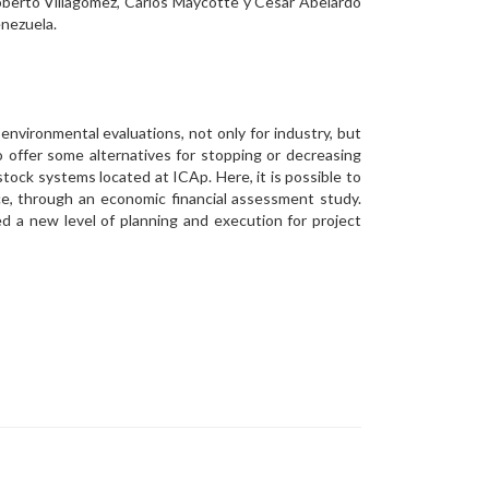
Roberto Villagómez, Carlos Maycotte y Cesar Abelardo
enezuela.
vironmental evaluations, not only for industry, but
o offer some alternatives for stopping or decreasing
stock systems located at ICAp. Here, it is possible to
ce, through an economic financial assessment study.
ed a new level of planning and execution for project