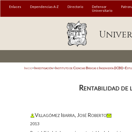
Enlaces
Dependencias A-Z
Directorio
Defensor
Patron
Universitario
Univer
Inicio
>
Investigación
>
Instituto de Ciencias Básicas e Ingeniería (ICBI)
>
Estu
Rentabilidad de l
Villagómez Ibarra, José Roberto
2013