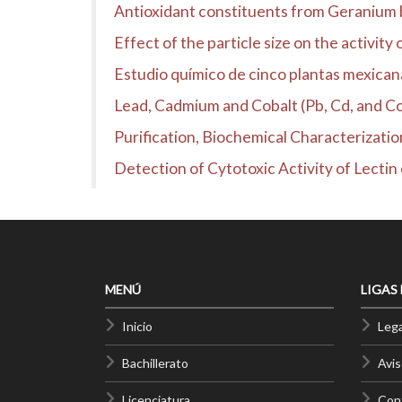
Antioxidant constituents from Geranium
Effect of the particle size on the activit
Estudio químico de cinco plantas mexican
Lead, Cadmium and Cobalt (Pb, Cd, and Co
Purification, Biochemical Characterization
Detection of Cytotoxic Activity of Lecti
MENÚ
LIGAS
Inicio
Lega
Bachillerato
Avis
Licenciatura
Cont