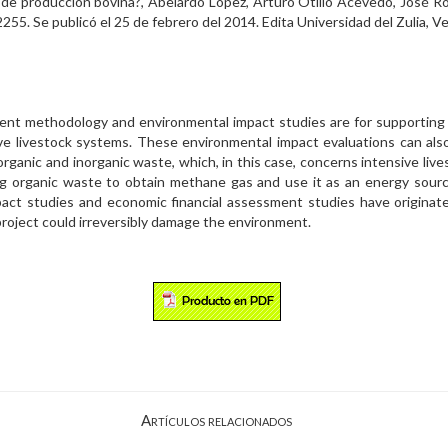
s de producción bovina?, Abelardo López, Arturo Otilio Acevedo, José 
255. Se publicó el 25 de febrero del 2014. Edita Universidad del Zulia, V
nt methodology and environmental impact studies are for supporting en
sive livestock systems. These environmental impact evaluations can als
organic and inorganic waste, which, in this case, concerns intensive live
ling organic waste to obtain methane gas and use it as an energy sour
impact studies and economic financial assessment studies have originat
roject could irreversibly damage the environment.
Artículos relacionados