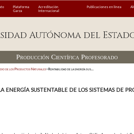
ato
Plataforma
Acreditación
Publicaciones en línea
A
Garza
Internacional
sidad Autónoma del Estad
Producción Científica Profesorado
dio de los Productos Naturales
>
Rentabilidad de la energía sus...
a energía sustentable de los sistemas de p