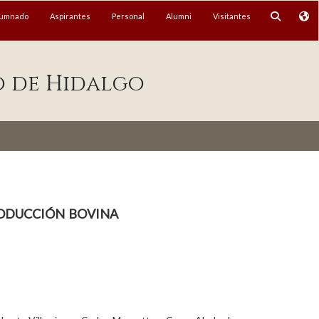
lumnado
Aspirantes
Personal
Alumni
Visitantes
o de Hidalgo
roducción bovina