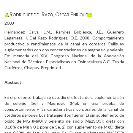
Rodriguez del Razo, Oscar Enrique
2008
Hernández Calva, L.M., Ramírez Bribiesca, J.E., Guerrero
Legarreta, I. Del Razo Rodríguez, O.E. 2008. Comportamiento
productivo y rendimientos de la canal en corderos Pelibuey
suplementados con dos concentraciones de magnesio y selenio.
En: memoria del XIV Congreso Nacional de la Asociación
Nacional de Técnicos Especialistas en Ovinocultura A.C. Tuxtla
Gutiérrez, Chiapas. Preprinted
Abstract
En el presente trabajo se estudió el efecto de la suplementación
de selenio (Se) y Magnesio (Mg), en una prueba de
comportamiento y las características corporales de la canal de
corderos pelibuey. Los tratamientos fueron 1) sin suplemento de
óxido de MG (Mg0) y Selenito de sodio (Na2SO3): dieta con
0.18% de Mg y 0.1 ppm de Se, 2) con suplemento de Mg0: dieta
con 0.32% de Mg y 0.1 ppm Se, 3) con suplemento Na2SO3: