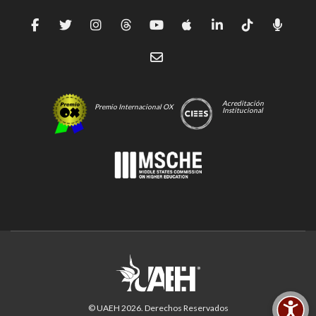
Acreditación
Premio Internacional OX
Institucional
© UAEH
2026
. Derechos Reservados