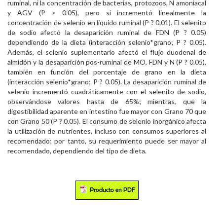
ruminal, ni la concentración de bacterias, protozoos, N amoniacal
y AGV (P > 0.05), pero si incrementó linealmente la
concentración de selenio en líquido ruminal (P ? 0.01). El selenito
de sodio afectó la desaparición ruminal de FDN (P ? 0.05)
dependiendo de la dieta (interacción selenio*grano; P ? 0.05).
Además, el selenio suplementario afectó el flujo duodenal de
almidón y la desaparición pos-ruminal de MO, FDN y N (P ? 0.05),
también en función del porcentaje de grano en la dieta
(interacción selenio*grano; P ? 0.05). La desaparición ruminal de
selenio incrementó cuadráticamente con el selenito de sodio,
observándose valores hasta de 65%; mientras, que la
digestibilidad aparente en intestino fue mayor con Grano 70 que
con Grano 50 (P ? 0.05). El consumo de selenio inorgánico afecta
la utilización de nutrientes, incluso con consumos superiores al
recomendado; por tanto, su requerimiento puede ser mayor al
recomendado, dependiendo del tipo de dieta.