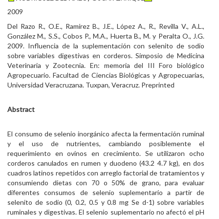
2009
Del Razo R., O.E., Ramírez B., J.E., López A., R., Revilla V., A.L.,
González M., S.S., Cobos P., M.A., Huerta B., M. y Peralta O., J.G.
2009. Influencia de la suplementación con selenito de sodio
sobre variables digestivas en corderos. Simposio de Medicina
Veterinaria y Zootecnia. En: memoria del III Foro biológico
Agropecuario. Facultad de Ciencias Biológicas y Agropecuarias,
Universidad Veracruzana. Tuxpan, Veracruz. Preprinted
Abstract
El consumo de selenio inorgánico afecta la fermentación ruminal
y el uso de nutrientes, cambiando posiblemente el
requerimiento en ovinos en crecimiento. Se utilizaron ocho
corderos canulados en rumen y duodeno (43.2 4.7 kg), en dos
cuadros latinos repetidos con arreglo factorial de tratamientos y
consumiendo dietas con 70 o 50% de grano, para evaluar
diferentes consumos de selenio suplementario a partir de
selenito de sodio (0, 0.2, 0.5 y 0.8 mg Se d-1) sobre variables
ruminales y digestivas. El selenio suplementario no afectó el pH