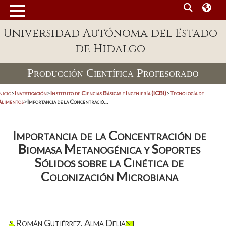
Universidad Autónoma del Estado
de Hidalgo
Producción Científica Profesorado
nicio
>
Investigación
>
Instituto de Ciencias Básicas e Ingeniería (ICBI)
>
Tecnología de
Alimentos
>
Importancia de la Concentració...
Importancia de la Concentración de
Biomasa Metanogénica y Soportes
Sólidos sobre la Cinética de
Colonización Microbiana
Román Gutiérrez, Alma Delia