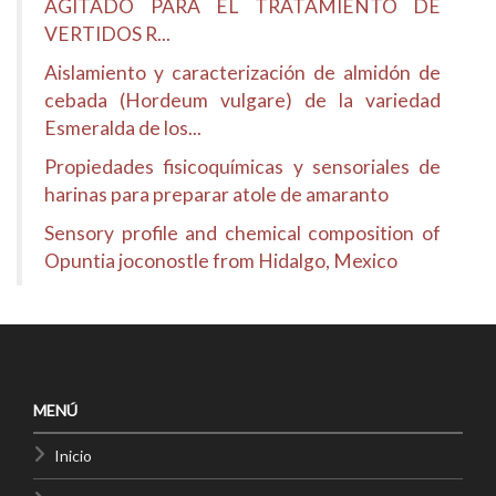
AGITADO PARA EL TRATAMIENTO DE
VERTIDOS R...
Aislamiento y caracterización de almidón de
cebada (Hordeum vulgare) de la variedad
Esmeralda de los...
Propiedades fisicoquímicas y sensoriales de
harinas para preparar atole de amaranto
Sensory profile and chemical composition of
Opuntia joconostle from Hidalgo, Mexico
MENÚ
Inicio