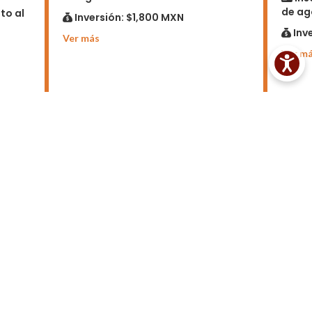
de ag
to al
Inversión:
$1,800 MXN
Inv
Ver más
CERRAR
Ver m
CURSOS DE IDIOMAS
PARA ADULTOS
Certificaciones
Adultos
Niños y adolescentes
Especializados