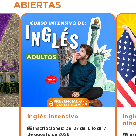
ABIERTAS
n
Inglés intensivo
Ingl
niñ
Inscripciones: Del 27 de julio al 17
de agosto de 2026
Ins