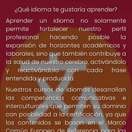
¿Qué idioma te gustaría aprender?
Aprender un idioma no solamente
permite fortalecer nuestro perfil
profesional haciendo posible la
expansión de horizontes académicos y
laborales, sino que también contribuye a
la salud de nuestro cerebro, activándolo
y reactivándolo con cada frase
entendida y producida.
Nuestros cursos de idiomas desarrollan
las competencias comunicativas e
interculturales que permiten su dominio
con posibilidad a la certificación, ya que
los contenidos se basan en el Marco
Común Europeo de Referencia para las