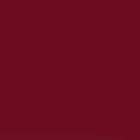
DIRECTORIO
Personal
VACANTES
Alumni
DOCUMENTOS
Visitantes
ADMINISTRATIVOS
PREGUNTAS
FRECUENTES