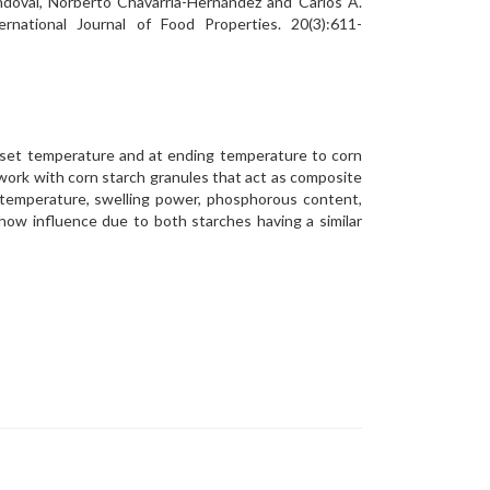
andoval, Norberto Chavarría-Hernández and Carlos A.
rnational Journal of Food Properties. 20(3):611-
onset temperature and at ending temperature to corn
ork with corn starch granules that act as composite
on temperature, swelling power, phosphorous content,
show influence due to both starches having a similar