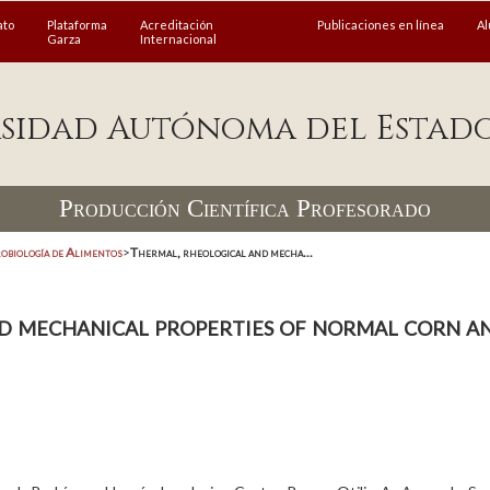
ato
Plataforma
Acreditación
Publicaciones en línea
A
Garza
Internacional
sidad Autónoma del Estad
Producción Científica Profesorado
obiología de Alimentos
>
Thermal, rheological and mecha...
d mechanical properties of normal corn an