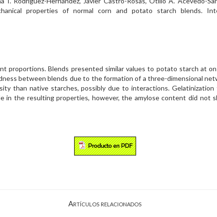
ana I. Rodríguez-Hernández, Javier Castro-Rosas, Otilio A. Acevedo-S
anical properties of normal corn and potato starch blends. Inte
ent proportions. Blends presented similar values to potato starch at 
dness between blends due to the formation of a three-dimensional netw
sity than native starches, possibly due to interactions. Gelatinizati
ole in the resulting properties, however, the amylose content did not 
Artículos relacionados