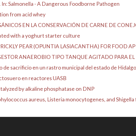
ns. In: Salmonella - A Dangerous Foodborne Pathogen
ation from acid whey
RGÁNICOS EN LA CONSERVACIÓN DE CARNE DE CONEJ
nted with a yoghurt starter culture
ICKLY PEAR (OPUNTIA LASIACANTHA) FOR FOOD AP
ESTOR ANAEROBIO TIPO TANQUE AGITADO PARA EL T
 de sacrificio en un rastro municipal del estado de Hidalg
actosuero en reactores UASB
catalyzed by alkaline phosphatase on DNP
hylococcus aureus, Listeria monocytogenes, and Shigella fl