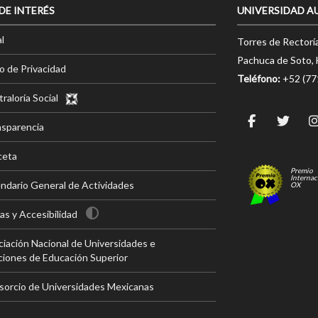
 DE INTERÉS
UNIVERSIDAD A
l
Torres de Rectorí
Pachuca de Soto, 
o de Privacidad
Teléfono:
+52 (7
raloría Social
nsparencia
ceta
Premio
Internac
ndario General de Actividades
OX
s y Accesibilidad
iación Nacional de Universidades e
ciones de Educación Superior
sorcio de Universidades Mexicanas