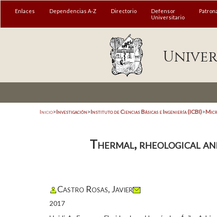
Enlaces
Dependencias A-Z
Directorio
Defensor
Patron
Universitario
Univer
Inicio
>
Investigación
>
Instituto de Ciencias Básicas e Ingeniería (ICBI)
>
Micr
Thermal, rheological an
Castro Rosas, Javier
2017