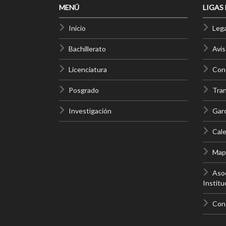
MENÚ
LIGAS
Inicio
Lega
Bachillerato
Avis
Licenciatura
Cont
Posgrado
Tra
Investigación
Gar
Cale
Mapa
Asoc
Institu
Con