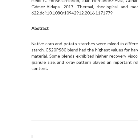
Heidi A. Fonseca-Florido, Juan Hernández-Ávila, Adri
Gómez-Aldapa. 2017. Thermal, rheological and mech
622.doi:10.1080/10942912.2016.1171779
Abstract
Native corn and potato starches were mixed in differ
starch. CS20PS80 blend had the highest values for har
material. Some blends exhibited higher recovery visco
granule size, and x-ray pattern played an important r
content.