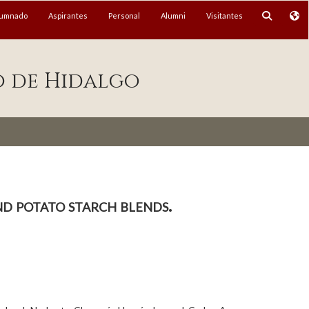
lumnado
Aspirantes
Personal
Alumni
Visitantes
o de Hidalgo
d potato starch blends.