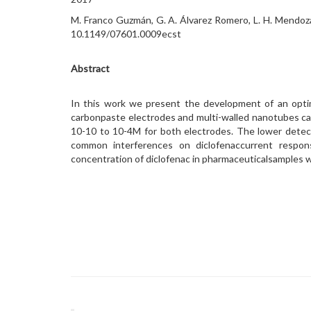
M. Franco Guzmán, G. A. Álvarez Romero, L. H. Mendoza 
10.1149/07601.0009ecst
Abstract
In this work we present the development of an optimi
carbonpaste electrodes and multi-walled nanotubes ca
10-10 to 10-4M for both electrodes. The lower detec
common interferences on diclofenaccurrent respon
concentration of diclofenac in pharmaceuticalsamples 