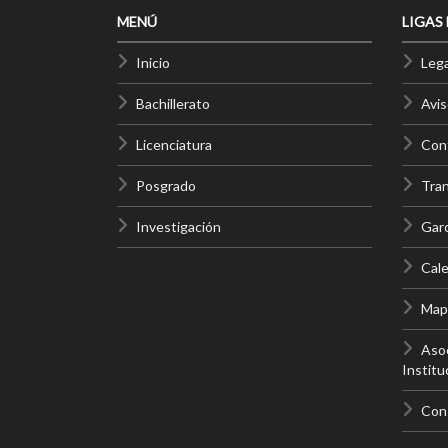
MENÚ
LIGAS
Inicio
Lega
Bachillerato
Avis
Licenciatura
Cont
Posgrado
Tra
Investigación
Gar
Cale
Mapa
Asoc
Institu
Con