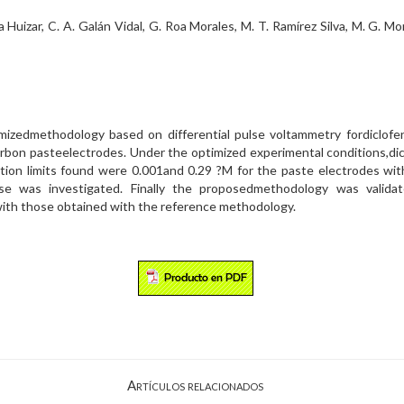
Huizar, C. A. Galán Vidal, G. Roa Morales, M. T. Ramírez Silva, M. G. M
zedmethodology based on differential pulse voltammetry fordiclofena
rbon pasteelectrodes. Under the optimized experimental conditions,dic
tion limits found were 0.001and 0.29 ?M for the paste electrodes wit
se was investigated. Finally the proposedmethodology was valida
with those obtained with the reference methodology.
Artículos relacionados