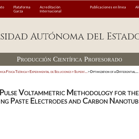
ato
Plataforma
Acreditación
Publicaciones en línea
A
Garza
Internacional
sidad Autónoma del Estad
Producción Científica Profesorado
ica Física Teórica y Experimental de Soluciones y Superf...
>
Optimization of a Differential...
l Pulse Voltammetric Methodology for the
ing Paste Electrodes and Carbon Nanotub