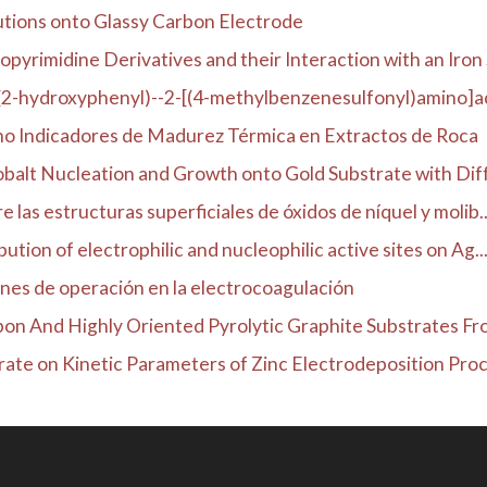
utions onto Glassy Carbon Electrode
rimidine Derivatives and their Interaction with an Iron S
(2-hydroxyphenyl)--2-[(4-methylbenzenesulfonyl)amino]ac
mo Indicadores de Madurez Térmica en Extractos de Roca
balt Nucleation and Growth onto Gold Substrate with Diff
 las estructuras superficiales de óxidos de níquel y molib..
ution of electrophilic and nucleophilic active sites on Ag..
ones de operación en la electrocoagulación
on And Highly Oriented Pyrolytic Graphite Substrates Fro
trate on Kinetic Parameters of Zinc Electrodeposition Proc.