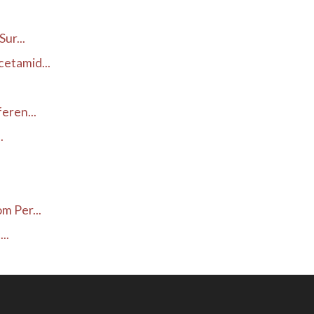
ur...
etamid...
eren...
.
.
m Per...
..