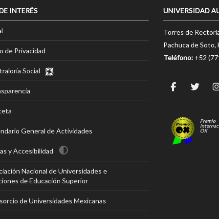
 DE INTERÉS
UNIVERSIDAD A
l
Torres de Rectorí
Pachuca de Soto, 
o de Privacidad
Teléfono:
+52 (7
raloría Social
nsparencia
ceta
Premio
Internac
ndario General de Actividades
OX
s y Accesibilidad
iación Nacional de Universidades e
ciones de Educación Superior
sorcio de Universidades Mexicanas