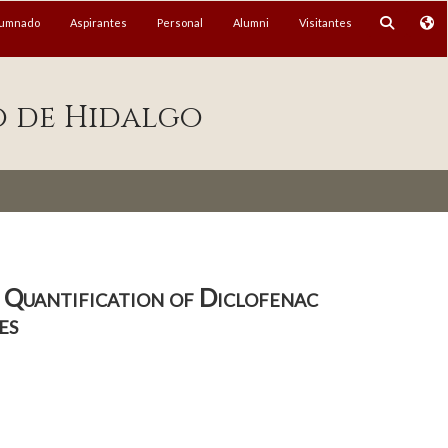
lumnado
Aspirantes
Personal
Alumni
Visitantes
o de Hidalgo
 Quantification of Diclofenac
es