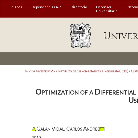
Enlaces
Dependencias A-Z
Directorio
Defensor
Patron
Universitario
Univer
Inicio
>
Investigación
>
Instituto de Ciencias Básicas e Ingeniería (ICBI)
>
Quím
Optimization of a Differentia
Us
Galan Vidal, Carlos Andres
2017