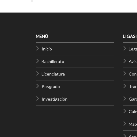
MENÚ
LIGAS
Inicio
Lega
Bachillerato
Avis
Licenciatura
Cont
Posgrado
Tra
Investigación
Gar
Cale
Mapa
Asoc