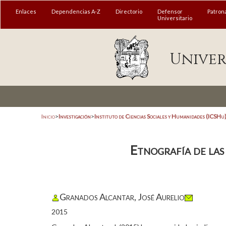
Enlaces
Dependencias A-Z
Directorio
Defensor
Patron
Universitario
Univer
Inicio
>
Investigación
>
Instituto de Ciencias Sociales y Humanidades (ICSHu
Etnografía de las
Granados Alcantar, José Aurelio
2015