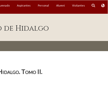
lumnado
Aspirantes
Personal
Alumni
Visitantes
o de Hidalgo
Hidalgo. Tomo II.