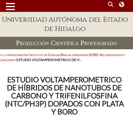
Universidad Autónoma del Estado
de Hidalgo
Producción Científica Profesorado
nicio
>
Investigación
>
Instituto de Ciencias Básicas e Ingeniería (ICBI)
>
Recubrimientos y
Corrosión
>
ESTUDIO VOLTAMPEROMETRICO DE H...
ESTUDIO VOLTAMPEROMETRICO
DE HÍBRIDOS DE NANOTUBOS DE
CARBONO Y TRIFENILFOSFINA
(NTC/PH3P) DOPADOS CON PLATA
Y BORO