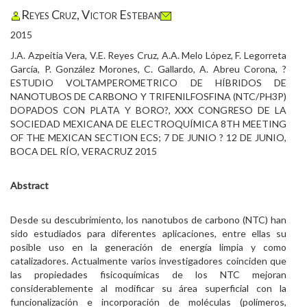
Reyes Cruz, Victor Esteban
2015
J.A. Azpeitia Vera, V.E. Reyes Cruz, A.A. Melo López, F. Legorreta
García, P. González Morones, C. Gallardo, A. Abreu Corona, ?
ESTUDIO VOLTAMPEROMETRICO DE HÍBRIDOS DE
NANOTUBOS DE CARBONO Y TRIFENILFOSFINA (NTC/PH3P)
DOPADOS CON PLATA Y BORO?, XXX CONGRESO DE LA
SOCIEDAD MEXICANA DE ELECTROQUÍMICA 8TH MEETING
OF THE MEXICAN SECTION ECS; 7 DE JUNIO ? 12 DE JUNIO,
BOCA DEL RÍO, VERACRUZ 2015
Abstract
Desde su descubrimiento, los nanotubos de carbono (NTC) han
sido estudiados para diferentes aplicaciones, entre ellas su
posible uso en la generación de energía limpia y como
catalizadores. Actualmente varios investigadores coinciden que
las propiedades fisicoquímicas de los NTC mejoran
considerablemente al modificar su área superficial con la
funcionalización e incorporación de moléculas (polímeros,