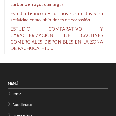
carbono en aguas amargas
Estudio teórico de furanos sustituidos y su
actividad como inhibidores de corrosión
ESTUDIO COMPARATIVO Y
CARACTERIZACIÓN DE CAOLINES
COMERCIALES DISPONIBLES EN LA ZONA
DE PACHUCA, HID...
MENÚ
Inicio
Bachillerato
Licenciatura