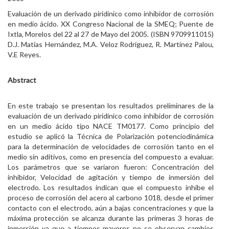
Evaluación de un derivado piridínico como inhibidor de corrosión
en medio ácido. XX Congreso Nacional de la SMEQ; Puente de
Ixtla, Morelos del 22 al 27 de Mayo del 2005. (ISBN 9709911015)
D.J. Matías Hernández, M.A. Veloz Rodríguez, R. Martínez Palou,
V.E Reyes.
Abstract
En este trabajo se presentan los resultados preliminares de la
evaluación de un derivado piridínico como inhibidor de corrosión
en un medio ácido tipo NACE TM0177. Como principio del
estudio se aplicó la Técnica de Polarización potenciodinámica
para la determinación de velocidades de corrosión tanto en el
medio sin aditivos, como en presencia del compuesto a evaluar.
Los parámetros que se variaron fueron: Concentración del
inhibidor, Velocidad de agitación y tiempo de inmersión del
electrodo. Los resultados indican que el compuesto inhibe el
proceso de corrosión del acero al carbono 1018, desde el primer
contacto con el electrodo, aún a bajas concentraciones y que la
máxima protección se alcanza durante las primeras 3 horas de
inmersión ya que a tiempos mayores no se observan cambios