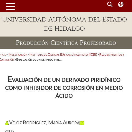
Universidad Autónoma del Estado
de Hidalgo
Producción Científica Profesorado
nicio
>
Investigación
>
Instituto de Ciencias Básicas e Ingeniería (ICBI)
>
Recubrimientos y
Corrosión
>
Evaluación de un derivado piri...
Evaluación de un derivado piridínico
como inhibidor de corrosión en medio
ácido
Veloz Rodríguez, María Aurora
2005