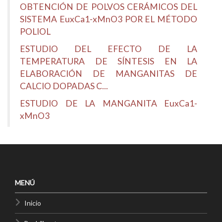
OBTENCIÓN DE POLVOS CERÁMICOS DEL
SISTEMA EuxCa1-xMnO3 POR EL MÉTODO
POLIOL
ESTUDIO DEL EFECTO DE LA
TEMPERATURA DE SÍNTESIS EN LA
ELABORACIÓN DE MANGANITAS DE
CALCIO DOPADAS C...
ESTUDIO DE LA MANGANITA EuxCa1-
xMnO3
MENÚ
Inicio