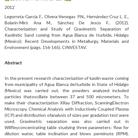
2012
Legorreta-García F., Olvera-Venegas P.N., Hernández-Cruz L. E.,
Bolarín-Miró Ana M., Sánchez De Jesús F.. (2012).
Characterization and Study of Gravimetric Separation of
Kaolinitic Sand coming from Agua Blanca de Iturbide, Hidalgo
(Mexico); Recent Developments in Metallurgy, Materials and
Environment (págs. 156-165). CINVESTAV.
Abstract
In the present research characterization of kaolin waste coming
from municipality of Agua Blanca deIturbide in State of Hidalgo
(Mexico) was carried out, the powders analyzed included
particles thatoscillate between 37 and 500 micrometers. To
make their characterization XRay Diffraction, ScanningElectron
Microscopy, Chemical Analysis with Inductively Coupled Plasma
(ICP) and distribution ofanalysis of sizes per gradation test were
used. Gravimetric separation was also carried out in
Wilfleyconcentrating table studying three parameters: flow for
dilution water, table inclination and blows perminute (RPM).