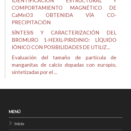
IDENTIFICACIÓN ESTRUCTURAL Y
COMPORTAMIENTO MAGNÉTICO DE
CaMnO3 OBTENIDA VÍA CO-
PRECIPITACIÓN
SÍNTESIS Y CARACTERIZACIÓN DEL
BROMURO 1-HEXIL-PIRIDINIO: LÍQUIDO
IÓNICO CON POSIBILIDADES DE UTILIZ...
Evaluación del tamaño de partícula de
manganitas de calcio dopadas con europio,
sintetizadas por el ...
MENÚ
Inicio