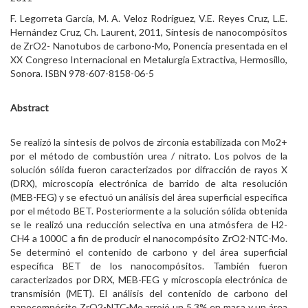
F. Legorreta García, M. A. Veloz Rodríguez, V.E. Reyes Cruz, L.E.
Hernández Cruz, Ch. Laurent, 2011, Síntesis de nanocompósitos
de ZrO2- Nanotubos de carbono-Mo, Ponencia presentada en el
XX Congreso Internacional en Metalurgia Extractiva, Hermosillo,
Sonora. ISBN 978-607-8158-06-5
Abstract
Se realizó la síntesis de polvos de zirconia estabilizada con Mo2+
por el método de combustión urea / nitrato. Los polvos de la
solución sólida fueron caracterizados por difracción de rayos X
(DRX), microscopía electrónica de barrido de alta resolución
(MEB-FEG) y se efectuó un análisis del área superficial específica
por el método BET. Posteriormente a la solución sólida obtenida
se le realizó una reducción selectiva en una atmósfera de H2-
CH4 a 1000C a fin de producir el nanocompósito ZrO2-NTC-Mo.
Se determinó el contenido de carbono y del área superficial
específica BET de los nanocompósitos. También fueron
caracterizados por DRX, MEB-FEG y microscopía electrónica de
transmisión (MET). El análisis del contenido de carbono del
nanocompósito ZrO2-NTC-Mo arrojó un 5.3% en masa y un área