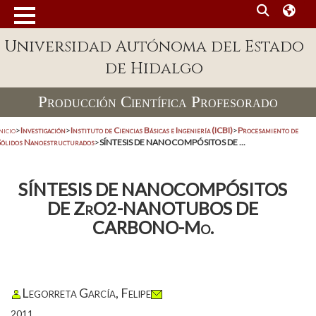
Universidad Autónoma del Estado
de Hidalgo
Producción Científica Profesorado
nicio
>
Investigación
>
Instituto de Ciencias Básicas e Ingeniería (ICBI)
>
Procesamiento de
Sólidos Nanoestructurados
>
SÍNTESIS DE NANOCOMPÓSITOS DE ...
SÍNTESIS DE NANOCOMPÓSITOS
DE ZrO2-NANOTUBOS DE
CARBONO-Mo.
Legorreta García, Felipe
2011