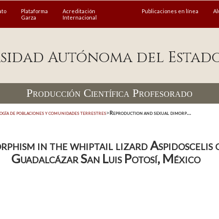
ato
Plataforma
Acreditación
Publicaciones en línea
A
Garza
Internacional
sidad Autónoma del Estad
Producción Científica Profesorado
ogía de poblaciones y comunidades terrestres
>
Reproduction and sexual dimorp...
phism in the whiptail lizard Aspidoscelis g
Guadalcázar San Luis Potosí, México