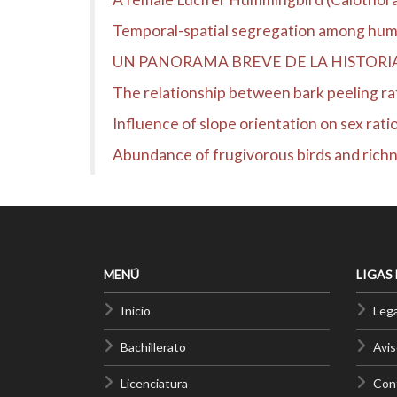
Temporal-spatial segregation among humm
UN PANORAMA BREVE DE LA HISTORI
The relationship between bark peeling rat
Influence of slope orientation on sex ratio
Abundance of frugivorous birds and richne
MENÚ
LIGAS
Inicio
Lega
Bachillerato
Avis
Licenciatura
Cont