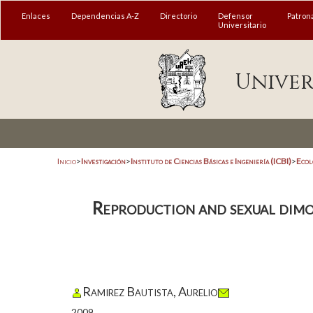
Enlaces
Dependencias A-Z
Directorio
Defensor
Patron
Universitario
Univer
Inicio
>
Investigación
>
Instituto de Ciencias Básicas e Ingeniería (ICBI)
>
Ecol
Reproduction and sexual dimor
Ramirez Bautista, Aurelio
2009