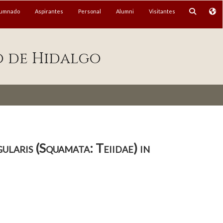
lumnado
Aspirantes
Personal
Alumni
Visitantes
o de Hidalgo
ularis (Squamata: Teiidae) in