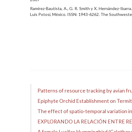
Ramírez-Bautista, A., G. R. Smith y X. Hernández-Ibarra
Luis Potosí, México. ISSN: 1943-6262. The Southwestern
Patterns of resource tracking by avian frug
Epiphyte Orchid Establishment on Termit
The effect of spatio-temporal variation i
EXPLORANDO LA RELACIÓN ENTRE REG
A female Lucifer Hummingbird (Calothorax