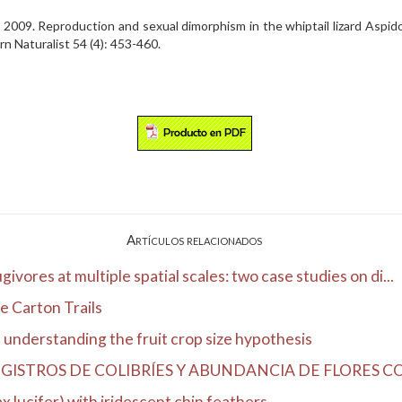
. 2009. Reproduction and sexual dimorphism in the whiptail lizard Aspido
 Naturalist 54 (4): 453-460.
Artículos relacionados
ivores at multiple spatial scales: two case studies on di...
e Carton Trails
n understanding the fruit crop size hypothesis
ISTROS DE COLIBRÍES Y ABUNDANCIA DE FLORES CO
 lucifer) with iridescent chin feathers