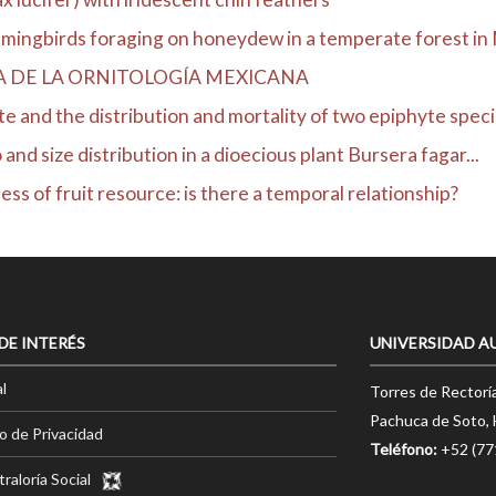
ingbirds foraging on honeydew in a temperate forest in
A DE LA ORNITOLOGÍA MEXICANA
e and the distribution and mortality of two epiphyte specie
 and size distribution in a dioecious plant Bursera fagar...
ss of fruit resource: is there a temporal relationship?
 DE INTERÉS
UNIVERSIDAD A
l
Torres de Rectorí
Pachuca de Soto, 
o de Privacidad
Teléfono:
+52 (7
raloría Social