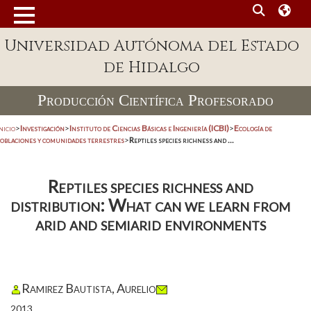
Universidad Autónoma del Estado
de Hidalgo
Producción Científica Profesorado
nicio
>
Investigación
>
Instituto de Ciencias Básicas e Ingeniería (ICBI)
>
Ecología de
poblaciones y comunidades terrestres
>
Reptiles species richness and ...
Reptiles species richness and
distribution: What can we learn from
arid and semiarid environments
Ramirez Bautista, Aurelio
2013