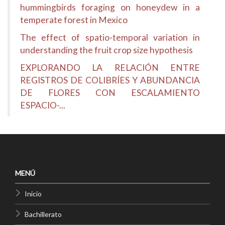
hummingbirds foraging on honeydew in a
temperate forest in Mexico
The effect of spatio-temporal variation in
understanding the fruit crop size hypothesis
EXPLORANDO LA RELACIÓN ENTRE
REGISTROS DE COLIBRÍES Y ABUNDANCIA
DE FLORES CON ESCALAMIENTO
ESPACIO-...
MENÚ
Inicio
Bachillerato