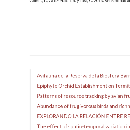
Gómez, L., Ortiz-Pulido, R. y Lara, C. 2013. Sensibilidad
Avifauna de la Reserva de la Biosfera Bar
Epiphyte Orchid Establishment on Termit
Patterns of resource tracking by avian frug
Abundance of frugivorous birds and richne
EXPLORANDO LA RELACIÓN ENTRE REG
The effect of spatio-temporal variation i