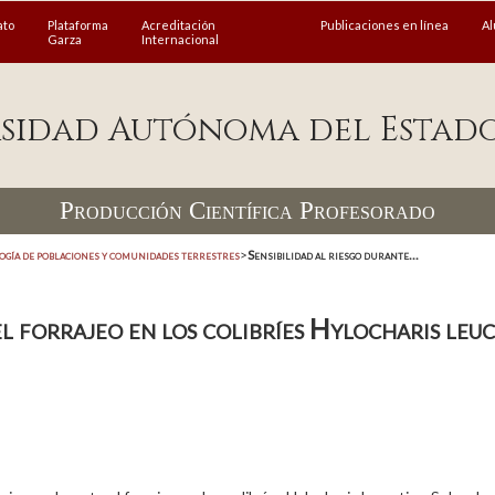
ato
Plataforma
Acreditación
Publicaciones en línea
A
Garza
Internacional
sidad Autónoma del Estad
Producción Científica Profesorado
ogía de poblaciones y comunidades terrestres
>
Sensibilidad al riesgo durante...
el forrajeo en los colibríes Hylocharis leu