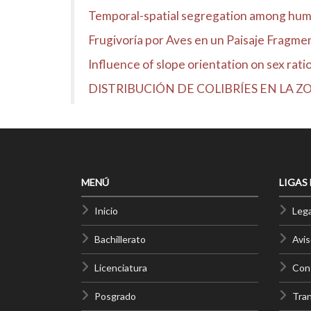
Temporal-spatial segregation among humm
Frugivoría por Aves en un Paisaje Fragme
Influence of slope orientation on sex ratio
DISTRIBUCIÓN DE COLIBRÍES EN LA 
MENÚ
LIGAS
Inicio
Lega
Bachillerato
Avis
Licenciatura
Cont
Posgrado
Tra