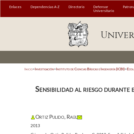
Enlaces
Dependencias A-Z
Directorio
Defensor
Patron
Universitario
Univer
Inicio
>
Investigación
>
Instituto de Ciencias Básicas e Ingeniería (ICBI)
>
Ecol
Sensibilidad al riesgo durante 
Ortiz Pulido, Raúl
2013