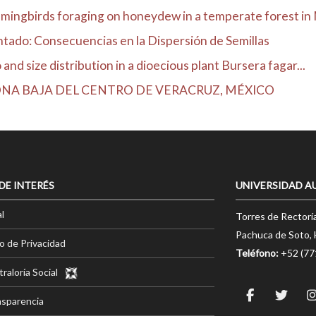
ingbirds foraging on honeydew in a temperate forest in
ntado: Consecuencias en la Dispersión de Semillas
 and size distribution in a dioecious plant Bursera fagar...
ZONA BAJA DEL CENTRO DE VERACRUZ, MÉXICO
 DE INTERÉS
UNIVERSIDAD A
l
Torres de Rectorí
Pachuca de Soto, 
o de Privacidad
Teléfono:
+52 (7
raloría Social
nsparencia