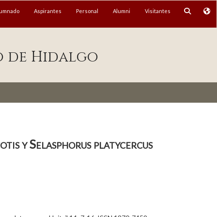
lumnado
Aspirantes
Personal
Alumni
Visitantes
o de Hidalgo
cotis y Selasphorus platycercus