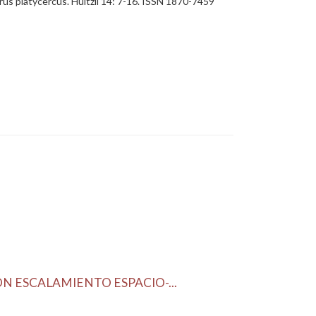
horus platycercus. Huitzil 14: 7-16. ISSN 1870-7459
N ESCALAMIENTO ESPACIO-...