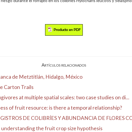
 al riesgo durante el forrajeo en los colibríes Hylocharis leucotis y Selasp
Artículos relacionados
ranca de Metztitlán, Hidalgo, México
e Carton Trails
ivores at multiple spatial scales: two case studies on di...
ss of fruit resource: is there a temporal relationship?
ISTROS DE COLIBRÍES Y ABUNDANCIA DE FLORES CO
n understanding the fruit crop size hypothesis