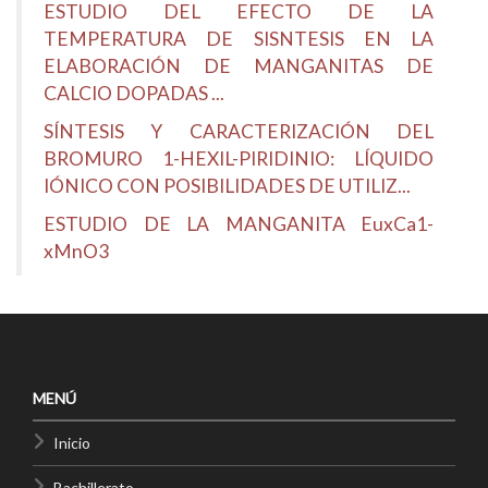
ESTUDIO DEL EFECTO DE LA
TEMPERATURA DE SISNTESIS EN LA
ELABORACIÓN DE MANGANITAS DE
CALCIO DOPADAS ...
SÍNTESIS Y CARACTERIZACIÓN DEL
BROMURO 1-HEXIL-PIRIDINIO: LÍQUIDO
IÓNICO CON POSIBILIDADES DE UTILIZ...
ESTUDIO DE LA MANGANITA EuxCa1-
xMnO3
MENÚ
Inicio
Bachillerato