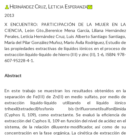
Hernández Cruz, Leticia Esperanza
2013
X ENCUENTRO: PARTICIPACIÓN DE LA MUJER EN LA
CIENCIA, León Gto.,Berenice Mena García, Liliana Hernández
Perales, Leticia Hernández Cruz, Luis Alberto Santiago Santiago,
María del Pilar González Muñoz, Mario Ávila Rodríguez, Estudio de
las propiedades extractivas de líquidos iónicos en el proceso de
extracción líquido-líquido de hierro (III) y zinc (II), 1-6, ISBN: 978-
607-95228-4-1.
Abstract
En este trabajo se muestran los resultados obtenidos en la
separación de Fe(III) de Zn(II) en medio sulfato, por medio de
extracción líquido-líquido utilizando el líquido iónico
trihexil(tetradecil)fosfonio bis-(trifluorometilsulfonil)imida
(Cyphos IL 109), como extractante. Se evaluó la eficiencia de
extracción del Cyphos IL 109 en función del nivel de acidez en el
sistema, de la relación diluyente-modificador, así como de su
concentración en la fase orgánica. La cinética de extracción de