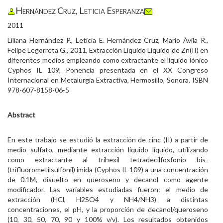
Hernández Cruz, Leticia Esperanza
2011
Liliana Hernández P., Leticia E. Hernández Cruz, Mario Ávila R.,
Felipe Legorreta G., 2011, Extracción Líquido Líquido de Zn(II) en
diferentes medios empleando como extractante el líquido iónico
Cyphos IL 109, Ponencia presentada en el XX Congreso
Internacional en Metalurgia Extractiva, Hermosillo, Sonora. ISBN
978-607-8158-06-5
Abstract
En este trabajo se estudió la extracción de cinc (II) a partir de
medio sulfato, mediante extracción líquido líquido, utilizando
como extractante al trihexil tetradecilfosfonio bis-
(trifluorometilsulfonil) imida (Cyphos IL 109) a una concentración
de 0.1M, disuelto en queroseno y decanol como agente
modificador. Las variables estudiadas fueron: el medio de
extracción (HCl, H2SO4 y NH4/NH3) a distintas
concentraciones, el pH, y la proporción de decanol/queroseno
(10, 30, 50, 70, 90 y 100% v/v). Los resultados obtenidos