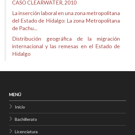
CASO CLEARWATER, 2010
La inserción laboral en una zona metropolitana
del Estado de Hidalgo: La zona Metropolitana
de Pachu...
Distribución geográfica de la migración
internacional y las remesas en el Estado de
Hidalgo
MENÚ
Inicio
Bachillerato
Licenciatura