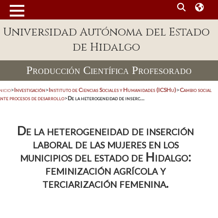
Universidad Autónoma del Estado
de Hidalgo
Producción Científica Profesorado
nicio
>
Investigación
>
Instituto de Ciencias Sociales y Humanidades (ICSHu)
>
Cambio social
ante procesos de desarrollo
>
De la heterogeneidad de inserc...
De la heterogeneidad de inserción
laboral de las mujeres en los
municipios del estado de Hidalgo:
feminización agrícola y
terciarización femenina.