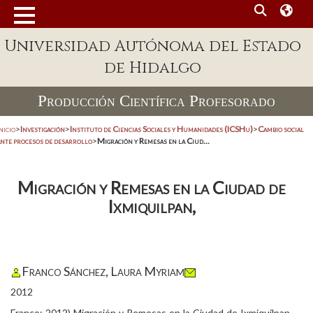
Universidad Autónoma del Estado
de Hidalgo
Producción Científica Profesorado
nicio
>
Investigación
>
Instituto de Ciencias Sociales y Humanidades (ICSHu)
>
Cambio social
ante procesos de desarrollo
>
Migración y Remesas en la Ciud...
Migración y Remesas en la Ciudad de
Ixmiquilpan,
Franco Sánchez, Laura Myriam
2012
Franco; 2012) Migración y Remesas en la Ciudad de Ixmiquilpan,