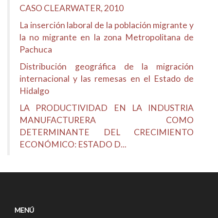
CASO CLEARWATER, 2010
La inserción laboral de la población migrante y
la no migrante en la zona Metropolitana de
Pachuca
Distribución geográfica de la migración
internacional y las remesas en el Estado de
Hidalgo
LA PRODUCTIVIDAD EN LA INDUSTRIA
MANUFACTURERA COMO
DETERMINANTE DEL CRECIMIENTO
ECONÓMICO: ESTADO D...
MENÚ