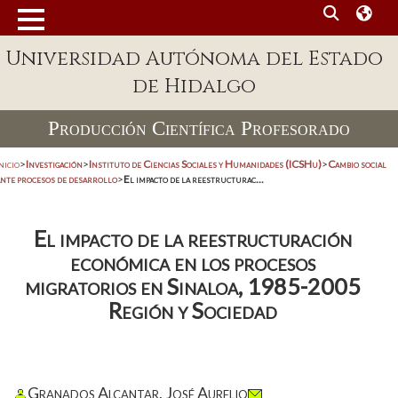
Universidad Autónoma del Estado
de Hidalgo
Producción Científica Profesorado
nicio
>
Investigación
>
Instituto de Ciencias Sociales y Humanidades (ICSHu)
>
Cambio social
ante procesos de desarrollo
>
El impacto de la reestructurac...
El impacto de la reestructuración
económica en los procesos
migratorios en Sinaloa, 1985-2005
Región y Sociedad
Granados Alcantar, José Aurelio