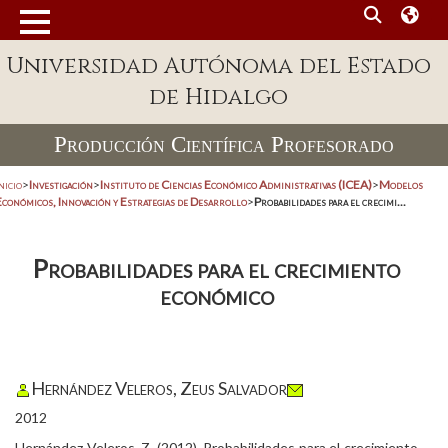
Universidad Autónoma del Estado
de Hidalgo
Producción Científica Profesorado
nicio
>
Investigación
>
Instituto de Ciencias Económico Administrativas (ICEA)
>
Modelos
Económicos, Innovación y Estrategias de Desarrollo
>
Probabilidades para el crecimi...
Probabilidades para el crecimiento
económico
Hernández Veleros, Zeus Salvador
2012
Hernández Veleros, Z. (2012). Probabilidades para el crecimiento