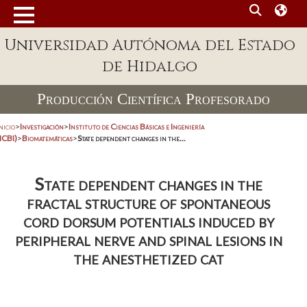
Universidad Autónoma del Estado
de Hidalgo
Producción Científica Profesorado
nicio
>
Investigación
>
Instituto de Ciencias Básicas e Ingeniería
ICBI)
>
Biomatemáticas
>
State dependent changes in the...
State dependent changes in the
fractal structure of spontaneous
cord dorsum potentials induced by
peripheral nerve and spinal lesions in
the anesthetized cat