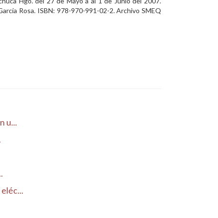
huca Hgo. del 27 de Mayo a al 1 de Junio del 2007.
z García Rosa. ISBN: 978-970-991-02-2. Archivo SMEQ
 u...
.
.
eléc...