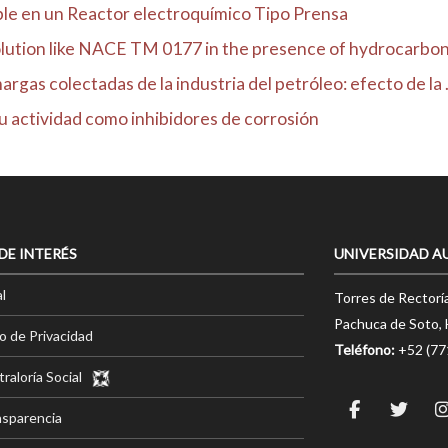
le en un Reactor electroquímico Tipo Prensa
solution like NACE TM 0177 in the presence of hydrocarbo
gas colectadas de la industria del petróleo: efecto de la .
su actividad como inhibidores de corrosión
 DE INTERÉS
UNIVERSIDAD A
l
Torres de Rectorí
Pachuca de Soto, 
o de Privacidad
Teléfono:
+52 (7
raloría Social
nsparencia