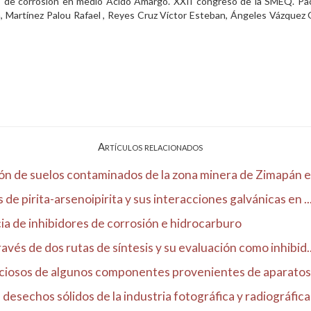
 de corrosión en medio Ácido Amargo. XXII congreso de la SMEQ. Pac
a, Martínez Palou Rafael , Reyes Cruz Víctor Esteban, Ángeles Vázque
Artículos relacionados
ón de suelos contaminados de la zona minera de Zimapán en
de pirita-arsenoipirita y sus interacciones galvánicas en ..
ia de inhibidores de corrosión e hidrocarburo
avés de dos rutas de síntesis y su evaluación como inhibid..
eciosos de algunos componentes provenientes de aparatos 
desechos sólidos de la industria fotográfica y radiográfica