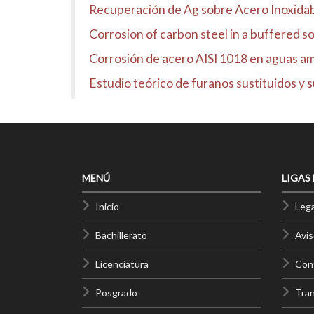
Recuperación de Ag sobre Acero Inoxidab
Corrosion of carbon steel in a buffered 
Corrosión de acero AISI 1018 en aguas amar
Estudio teórico de furanos sustituidos y 
MENÚ
LIGAS
Inicio
Lega
Bachillerato
Avis
Licenciatura
Cont
Posgrado
Tra