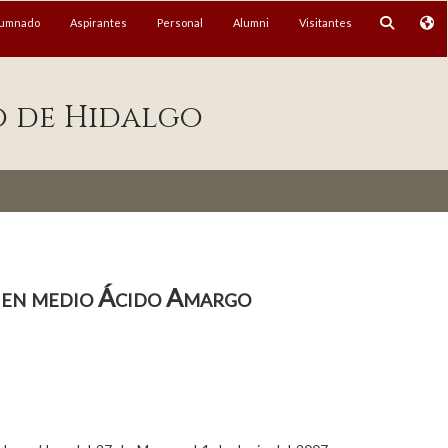
lumnado
Aspirantes
Personal
Alumni
Visitantes
o de Hidalgo
n en medio Ácido Amargo