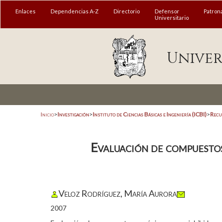
Enlaces
Dependencias A-Z
Directorio
Defensor
Patron
Universitario
Univer
Inicio
>
Investigación
>
Instituto de Ciencias Básicas e Ingeniería (ICBI)
>
Recu
Evaluación de compuesto
Veloz Rodríguez, María Aurora
2007