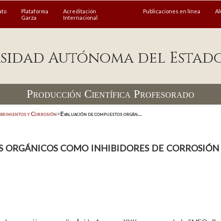
ato
Plataforma
Acreditación
Publicaciones en línea
A
Garza
Internacional
sidad Autónoma del Estad
Producción Científica Profesorado
brimientos y Corrosión
>
Evaluación de compuestos orgán...
s orgánicos como inhibidores de corrosió