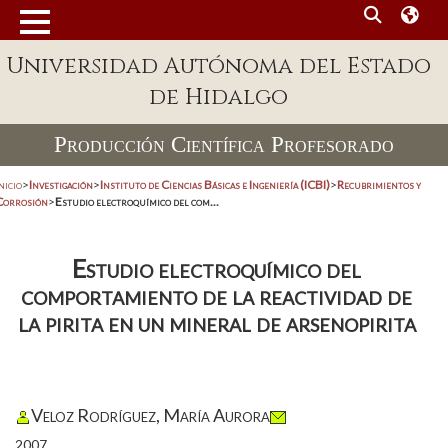
Universidad Autónoma del Estado
de Hidalgo
Producción Científica Profesorado
nicio
>
Investigación
>
Instituto de Ciencias Básicas e Ingeniería (ICBI)
>
Recubrimientos y
Corrosión
>
Estudio electroquímico del com...
Estudio electroquímico del
comportamiento de la reactividad de
la pirita en un mineral de arsenopirita
Veloz Rodríguez, María Aurora
2007