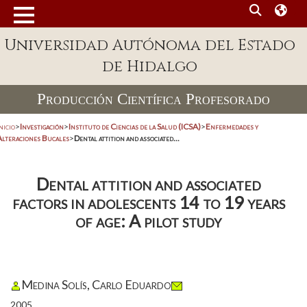
Universidad Autónoma del Estado
de Hidalgo
Producción Científica Profesorado
nicio
>
Investigación
>
Instituto de Ciencias de la Salud (ICSA)
>
Enfermedades y
Alteraciones Bucales
>
Dental attition and associated...
Dental attition and associated
factors in adolescents 14 to 19 years
of age: A pilot study
Medina Solís, Carlo Eduardo
2005