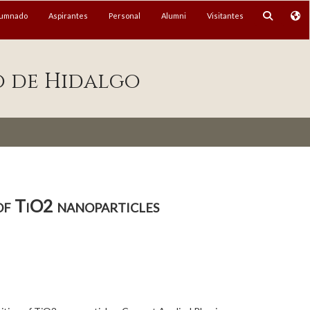
lumnado
Aspirantes
Personal
Alumni
Visitantes
o de Hidalgo
 of TiO2 nanoparticles