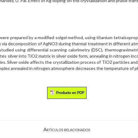
dez, U. Pal. Effect of Ag doping on the crystallization and phase trans
ere prepared by a modified solgel method, using titanium tetraisopropo
ix via decomposition of AgNO3 during thermal treatment in different atm
tudied using differential scanning calorimetry (DSC), thermogravimetri
s silver into TiO2 matrix in silver oxide form, annealing in nitrogen inco
les. Silver oxide affects the crystallization process of TiO2 particles an
samples annealed in nitrogen atmosphere decreases the temperature of ph
Artículos relacionados