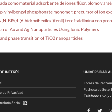
ada como material adsorbente de iones flúor, plomo y arsén
l-p-vinylbenzyl phosphonate monomer: precursor of ion exc
N-BIS(4-(6-hidroxihexiloxi)fenil) tereftaldiimina con prop.
on of Au and Ag Nanoparticles Using Ionic Polymers
n and phase transition of TiO2 nanoparticles
 DE INTERÉS
UNIVERSIDAD A
l
Torres de Rectorí
Pachuca de Soto, 
o de Privacidad
Teléfono:
+52 (7
raloría Social