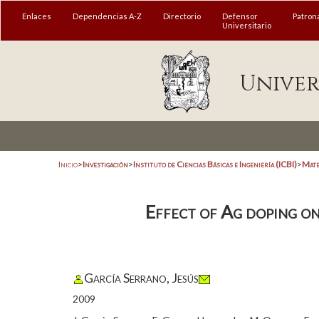
Enlaces
Dependencias A-Z
Directorio
Defensor
Patron
Universitario
Univer
Inicio
>
Investigación
>
Instituto de Ciencias Básicas e Ingeniería (ICBI)
>
Mate
Effect of Ag doping on
García Serrano, Jesús
2009