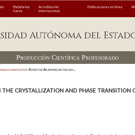
ato
Plataforma
Acreditación
Publicaciones en línea
A
Garza
Internacional
sidad Autónoma del Estad
Producción Científica Profesorado
riales compuestos
>
Effect of Ag doping on the cry...
 the crystallization and phase transition