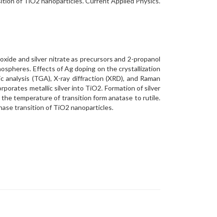
ition of TiO2 nanoparticles. Current Applied Physics.
xide and silver nitrate as precursors and 2-propanol
ospheres. Effects of Ag doping on the crystallization
c analysis (TGA), X-ray diffraction (XRD), and Raman
rporates metallic silver into TiO2. Formation of silver
d the temperature of transition form anatase to rutile.
ase transition of TiO2 nanoparticles.