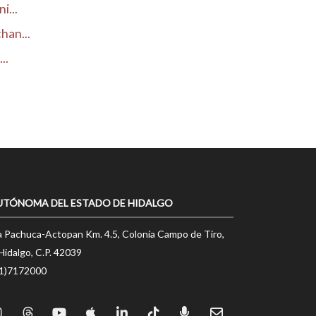
i...
han...
..
UTÓNOMA DEL ESTADO DE HIDALGO
a Pachuca-Actopan Km. 4.5, Colonia Campo de Tiro,
Hidalgo, C.P. 42039
71)7172000