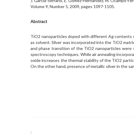
J. Garcia-Serrano, E. Gomez-Hernandez, M. Ocampo-Fernan
Volume 9, Number 5, 2009, pages 1097-1105.
Abstract
TiO2 nanoparticles doped with different Ag contents w
as solvent. Silver was incorporated into the TiO2 matr
and phase transition of the TiO2 nanoparticles were s
spectroscopy techniques. While air annealing incorporate
oxide increases the thermal stability of the TiO2 partic
On the other hand, presence of metallic silver in the 