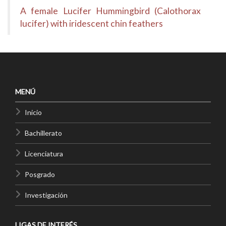
A female Lucifer Hummingbird (Calothorax
lucifer) with iridescent chin feathers
MENÚ
Inicio
Bachillerato
Licenciatura
Posgrado
Investigación
LIGAS DE INTERÉS