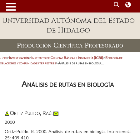
Universidad Autónoma del Estado
de Hidalgo
Producción Científica Profesorado
nicio
>
Investigación
>
Instituto de Ciencias Básicas e Ingeniería (ICBI)
>
Ecología de
poblaciones y comunidades terrestres
>
Análisis de rutas en biología...
Análisis de rutas en biología
Ortiz Pulido, Raúl
2000
Ortiz-Pulido. R. 2000. Análisis de rutas en biología. Interciencia
25: 409-410.