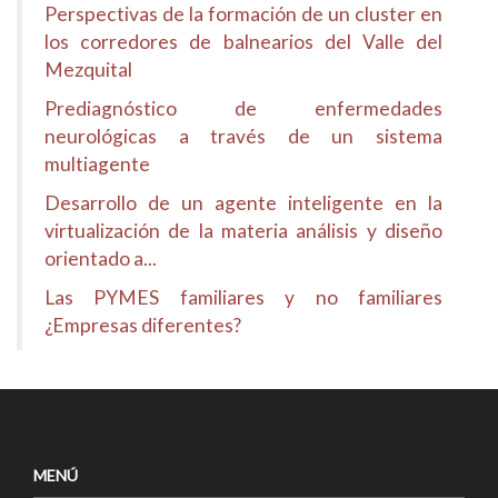
Perspectivas de la formación de un cluster en
los corredores de balnearios del Valle del
Mezquital
Prediagnóstico de enfermedades
neurológicas a través de un sistema
multiagente
Desarrollo de un agente inteligente en la
virtualización de la materia análisis y diseño
orientado a...
Las PYMES familiares y no familiares
¿Empresas diferentes?
MENÚ