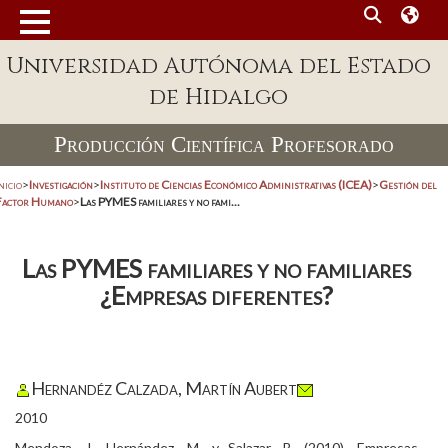
Universidad Autónoma del Estado
de Hidalgo
Producción Científica Profesorado
nicio
>
Investigación
>
Instituto de Ciencias Económico Administrativas (ICEA)
>
Gestión del
Factor Humano
>
Las PYMES familiares y no fami...
Las PYMES familiares y no familiares
¿Empresas diferentes?
Hernandéz Calzada, Martín Aubert
2010
Mendoza, J., Hernández, M. y Salazar, B. (2010). Empresas