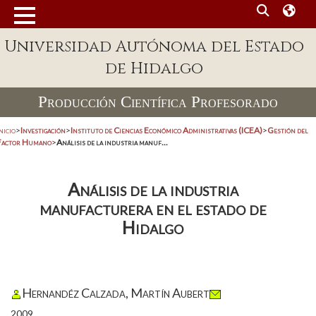
Universidad Autónoma del Estado
de Hidalgo
Producción Científica Profesorado
nicio
>
Investigación
>
Instituto de Ciencias Económico Administrativas (ICEA)
>
Gestión del
Factor Humano
>
Análisis de la industria manuf...
Análisis de la industria
manufacturera en el estado de
Hidalgo
Hernandéz Calzada, Martín Aubert
2009