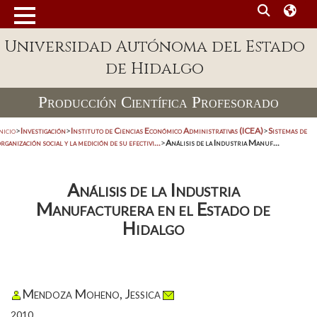
Universidad Autónoma del Estado
de Hidalgo
Producción Científica Profesorado
nicio
>
Investigación
>
Instituto de Ciencias Económico Administrativas (ICEA)
>
Sistemas de
rganización social y la medición de su efectivi...
>
Análisis de la Industria Manuf...
Análisis de la Industria
Manufacturera en el Estado de
Hidalgo
Mendoza Moheno, Jessica
2010