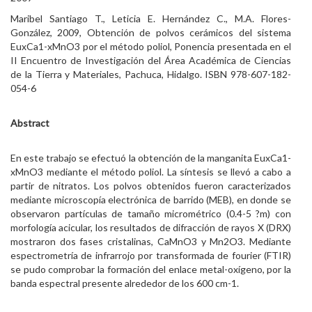
Maribel Santiago T., Leticia E. Hernández C., M.A. Flores-
González, 2009, Obtención de polvos cerámicos del sistema
EuxCa1-xMnO3 por el método poliol, Ponencia presentada en el
II Encuentro de Investigación del Área Académica de Ciencias
de la Tierra y Materiales, Pachuca, Hidalgo. ISBN 978-607-182-
054-6
Abstract
En este trabajo se efectuó la obtención de la manganita EuxCa1-
xMnO3 mediante el método poliol. La síntesis se llevó a cabo a
partir de nitratos. Los polvos obtenidos fueron caracterizados
mediante microscopía electrónica de barrido (MEB), en donde se
observaron partículas de tamaño micrométrico (0.4-5 ?m) con
morfología acicular, los resultados de difracción de rayos X (DRX)
mostraron dos fases cristalinas, CaMnO3 y Mn2O3. Mediante
espectrometría de infrarrojo por transformada de fourier (FTIR)
se pudo comprobar la formación del enlace metal-oxígeno, por la
banda espectral presente alrededor de los 600 cm-1.