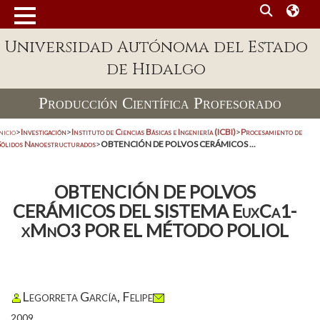
Universidad Autónoma del Estado
de Hidalgo
Producción Científica Profesorado
nicio
>
Investigación
>
Instituto de Ciencias Básicas e Ingeniería (ICBI)
>
Procesamiento de
Sólidos Nanoestructurados
>
OBTENCIÓN DE POLVOS CERÁMICOS ...
OBTENCIÓN DE POLVOS
CERÁMICOS DEL SISTEMA EuxCa1-
xMnO3 POR EL MÉTODO POLIOL
Legorreta García, Felipe
2009