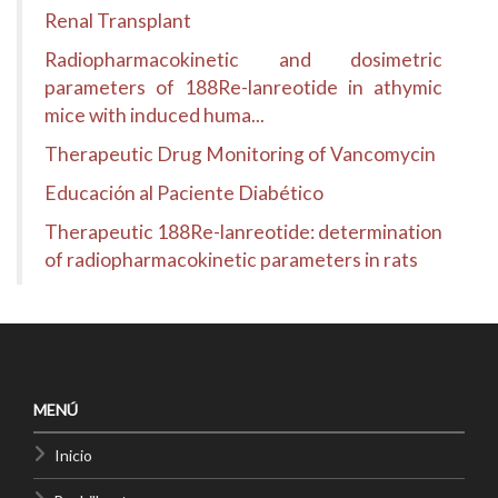
Renal Transplant
Radiopharmacokinetic and dosimetric
parameters of 188Re-lanreotide in athymic
mice with induced huma...
Therapeutic Drug Monitoring of Vancomycin
Educación al Paciente Diabético
Therapeutic 188Re-lanreotide: determination
of radiopharmacokinetic parameters in rats
MENÚ
Inicio