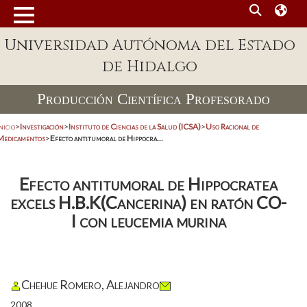
Universidad Autónoma del Estado
de Hidalgo
Producción Científica Profesorado
nicio
>
Investigación
>
Instituto de Ciencias de la Salud (ICSA)
>
Uso Racional de
Medicamentos
>
Efecto antitumoral de Hippocra...
Efecto antitumoral de Hippocratea
excels H.B.K(Cancerina) en ratón CO-
I con leucemia murina
Chehue Romero, Alejandro
2008