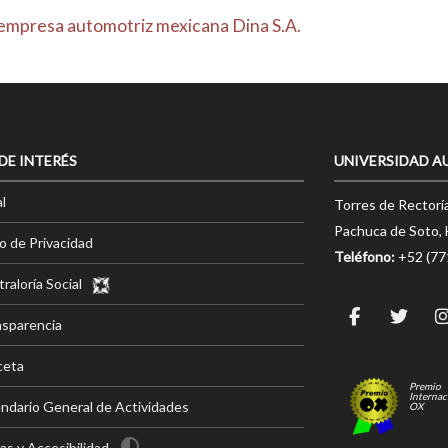
a empresa automotriz mexicana Dina S.A.
 DE INTERÉS
UNIVERSIDAD A
l
Torres de Rectorí
Pachuca de Soto, 
o de Privacidad
Teléfono:
+52 (7
raloría Social
nsparencia
ceta
Premio
Internac
ndario General de Actividades
OX
s y Accesibilidad