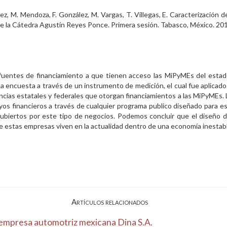
z, M. Mendoza, F. González, M. Vargas, T. Villegas, E. Caracterización d
de la Cátedra Agustín Reyes Ponce. Primera sesión. Tabasco, México. 20
s fuentes de financiamiento a que tienen acceso las MiPyMEs del estado
una encuesta a través de un instrumento de medición, el cual fue aplicad
ncias estatales y federales que otorgan financiamientos a las MiPyMEs.
os financieros a través de cualquier programa publico diseñado para est
cubiertos por este tipo de negocios. Podemos concluir que el diseño 
ue estas empresas viven en la actualidad dentro de una economía inestab
Artículos relacionados
a empresa automotriz mexicana Dina S.A.