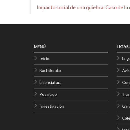
Impacto social de una quiebra: Caso de l
MENÚ
LIGAS
Inicio
Lega
Bachillerato
Avis
Licenciatura
Cont
Posgrado
Tra
Investigación
Gar
Cale
Mapa