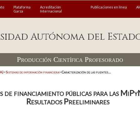
ato
Plataforma
Acreditación
Publicaciones en línea
A
Garza
Internacional
sidad Autónoma del Estad
Producción Científica Profesorado
EA)
>
Sistemas de información financiera
>
Caracterización de las fuentes...
s de financiamiento públicas para las MiP
Resultados Preeliminares