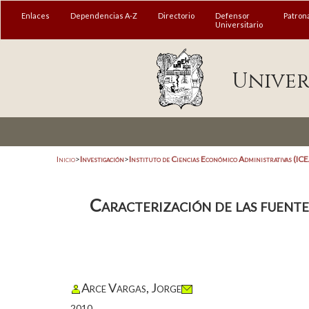
Enlaces
Dependencias A-Z
Directorio
Defensor
Patron
Universitario
Univer
Inicio
>
Investigación
>
Instituto de Ciencias Económico Administrativas (IC
Caracterización de las fuente
Arce Vargas, Jorge
2010